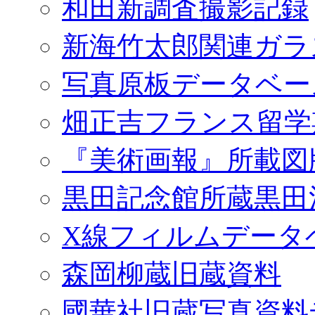
和田新調査撮影記録
新海竹太郎関連ガラ
写真原板データベー
畑正吉フランス留学
『美術画報』所載図
黒田記念館所蔵黒田
X線フィルムデータ
森岡柳蔵旧蔵資料
國華社旧蔵写真資料