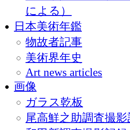
による）
日本美術年鑑
物故者記事
美術界年史
Art news articles
画像
ガラス乾板
尾高鮮之助調査撮影