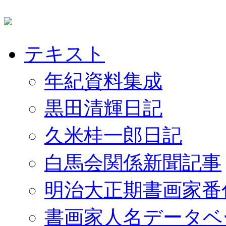
テキスト
年紀資料集成
黒田清輝日記
久米桂一郎日記
白馬会関係新聞記事
明治大正期書画家番
書画家人名データベ