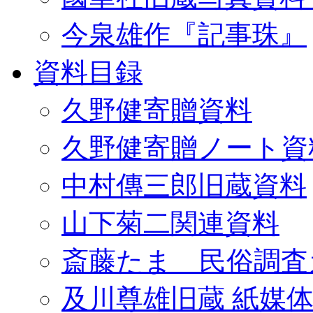
今泉雄作『記事珠』
資料目録
久野健寄贈資料
久野健寄贈ノート資
中村傳三郎旧蔵資料
山下菊二関連資料
斎藤たま 民俗調査
及川尊雄旧蔵 紙媒