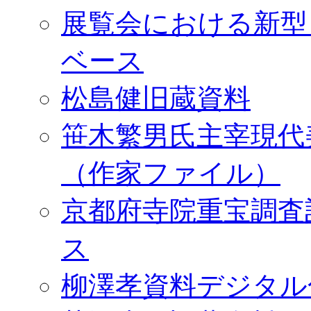
展覧会における新型
ベース
松島健旧蔵資料
笹木繁男氏主宰現代
（作家ファイル）
京都府寺院重宝調査
ス
柳澤孝資料デジタル