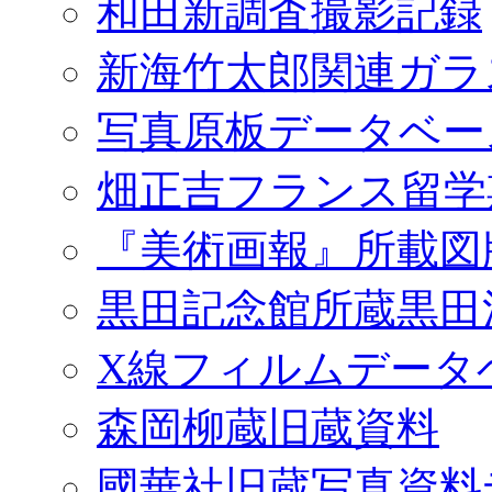
和田新調査撮影記録
新海竹太郎関連ガラ
写真原板データベー
畑正吉フランス留学
『美術画報』所載図
黒田記念館所蔵黒田
X線フィルムデータ
森岡柳蔵旧蔵資料
國華社旧蔵写真資料