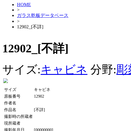
HOME
>
ガラス乾板データベース
>
12902_[不詳]
12902_[不詳]
サイズ:
キャビネ
分野:
彫
サイズ
キャビネ
原板番号
12902
作者名
作品名
[不詳]
撮影時の所蔵者
現所蔵者
撮影年月日
[00000000]