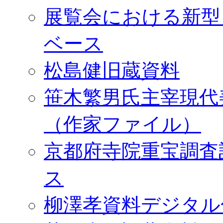
展覧会における新型
ベース
松島健旧蔵資料
笹木繁男氏主宰現代
（作家ファイル）
京都府寺院重宝調査
ス
柳澤孝資料デジタル