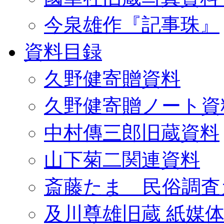
今泉雄作『記事珠』
資料目録
久野健寄贈資料
久野健寄贈ノート資
中村傳三郎旧蔵資料
山下菊二関連資料
斎藤たま 民俗調査
及川尊雄旧蔵 紙媒