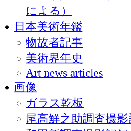
による）
日本美術年鑑
物故者記事
美術界年史
Art news articles
画像
ガラス乾板
尾高鮮之助調査撮影