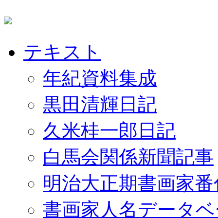
テキスト
年紀資料集成
黒田清輝日記
久米桂一郎日記
白馬会関係新聞記事
明治大正期書画家番
書画家人名データベ