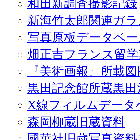
和田新調査撮影記録
新海竹太郎関連ガラ
写真原板データベー
畑正吉フランス留学
『美術画報』所載図
黒田記念館所蔵黒田
X線フィルムデータ
森岡柳蔵旧蔵資料
國華社旧蔵写真資料