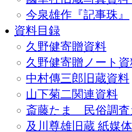
今泉雄作『記事珠』
資料目録
久野健寄贈資料
久野健寄贈ノート資
中村傳三郎旧蔵資料
山下菊二関連資料
斎藤たま 民俗調査
及川尊雄旧蔵 紙媒