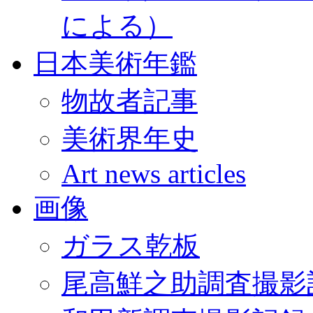
による）
日本美術年鑑
物故者記事
美術界年史
Art news articles
画像
ガラス乾板
尾高鮮之助調査撮影