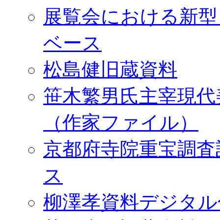
展覧会における新型
ベース
松島健旧蔵資料
笹木繁男氏主宰現代
（作家ファイル）
京都府寺院重宝調査
ス
柳澤孝資料デジタル