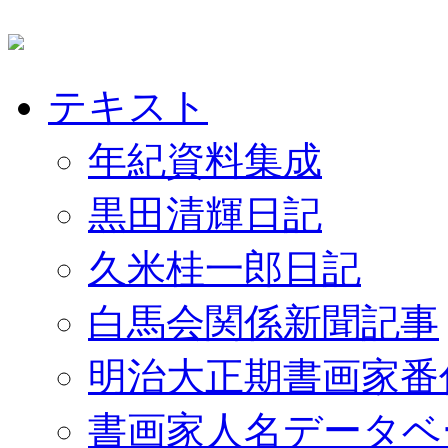
テキスト
年紀資料集成
黒田清輝日記
久米桂一郎日記
白馬会関係新聞記事
明治大正期書画家番
書画家人名データベ