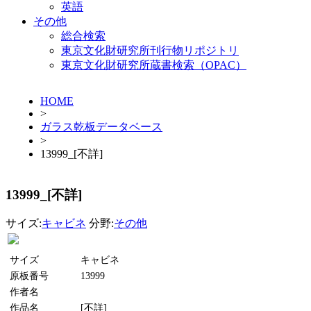
英語
その他
総合検索
東京文化財研究所刊行物リポジトリ
東京文化財研究所蔵書検索（OPAC）
HOME
>
ガラス乾板データベース
>
13999_[不詳]
13999_[不詳]
サイズ:
キャビネ
分野:
その他
サイズ
キャビネ
原板番号
13999
作者名
作品名
[不詳]