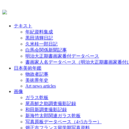
テキスト
年紀資料集成
黒田清輝日記
久米桂一郎日記
白馬会関係新聞記事
明治大正期書画家番付データベース
書画家人名データベース（明治大正期書画家番付
日本美術年鑑
物故者記事
美術界年史
Art news articles
画像
ガラス乾板
尾高鮮之助調査撮影記録
和田新調査撮影記録
新海竹太郎関連ガラス乾板
写真原板データベース（4×5カラー）
畑正吉フランス留学期写真資料