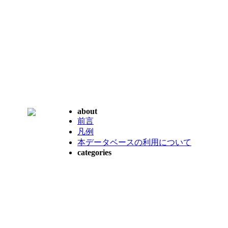
about
前言
凡例
本データベースの利用について
categories