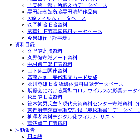
『美術画報』所載図版データベース
黒田記念館所蔵黒田清輝作品集
X線フィルムデータベース
森岡柳蔵旧蔵資料
國華社旧蔵写真資料データベース
今泉雄作『記事珠』
資料目録
久野健寄贈資料
久野健寄贈ノート資料
中村傳三郎旧蔵資料
山下菊二関連資料
斎藤たま 民俗調査カード集成
及川尊雄旧蔵 紙媒体資料目録データベース
展覧会における新型コロナウイルスの影響データ
松島健旧蔵資料
笹木繁男氏主宰現代美術資料センター寄贈資料（
京都府寺院重宝調査記録（赤松調書）データベー
柳澤孝資料デジタル化フィルム_リスト
菅沼貞三旧蔵資料
活動報告
日本語