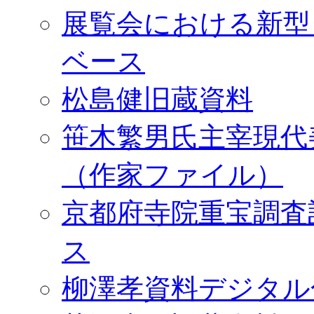
展覧会における新型
ベース
松島健旧蔵資料
笹木繁男氏主宰現代
（作家ファイル）
京都府寺院重宝調査
ス
柳澤孝資料デジタル