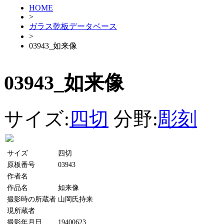
HOME
>
ガラス乾板データベース
>
03943_如来像
03943_如来像
サイズ:
四切
分野:
彫刻
サイズ
四切
原板番号
03943
作者名
作品名
如来像
撮影時の所蔵者
山岡氏持来
現所蔵者
撮影年月日
19400623