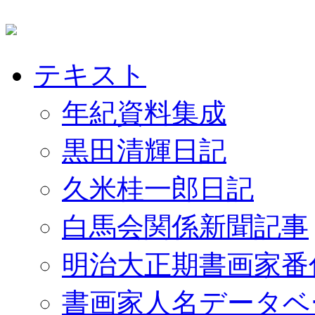
テキスト
年紀資料集成
黒田清輝日記
久米桂一郎日記
白馬会関係新聞記事
明治大正期書画家番
書画家人名データベ