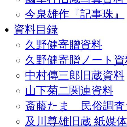
今泉雄作『記事珠』
資料目録
久野健寄贈資料
久野健寄贈ノート資
中村傳三郎旧蔵資料
山下菊二関連資料
斎藤たま 民俗調査
及川尊雄旧蔵 紙媒