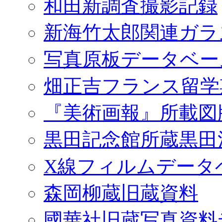
和田新調査撮影記録
新海竹太郎関連ガラ
写真原板データベー
畑正吉フランス留学
『美術画報』所載図
黒田記念館所蔵黒田
X線フィルムデータ
森岡柳蔵旧蔵資料
國華社旧蔵写真資料