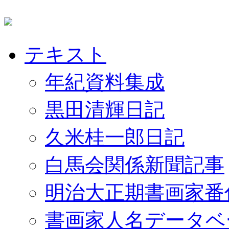
テキスト
年紀資料集成
黒田清輝日記
久米桂一郎日記
白馬会関係新聞記事
明治大正期書画家番
書画家人名データベ