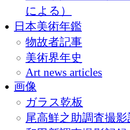
による）
日本美術年鑑
物故者記事
美術界年史
Art news articles
画像
ガラス乾板
尾高鮮之助調査撮影