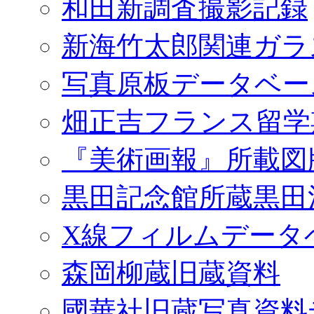
和田新調査撮影記録
新海竹太郎関連ガラ
写真原板データベー
畑正吉フランス留学
『美術画報』所載図
黒田記念館所蔵黒田
X線フィルムデータ
森岡柳蔵旧蔵資料
國華社旧蔵写真資料