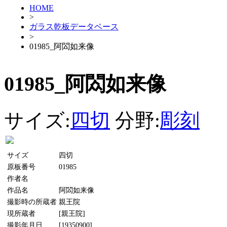
HOME
>
ガラス乾板データベース
>
01985_阿閦如来像
01985_阿閦如来像
サイズ:
四切
分野:
彫刻
サイズ
四切
原板番号
01985
作者名
作品名
阿閦如来像
撮影時の所蔵者
親王院
現所蔵者
[親王院]
撮影年月日
[19350900]