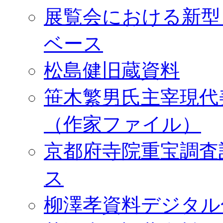
展覧会における新型
ベース
松島健旧蔵資料
笹木繁男氏主宰現代
（作家ファイル）
京都府寺院重宝調査
ス
柳澤孝資料デジタル