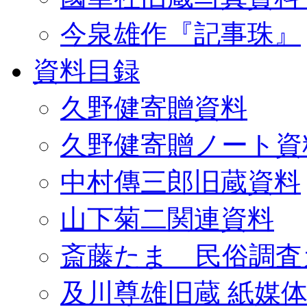
今泉雄作『記事珠』
資料目録
久野健寄贈資料
久野健寄贈ノート資
中村傳三郎旧蔵資料
山下菊二関連資料
斎藤たま 民俗調査
及川尊雄旧蔵 紙媒