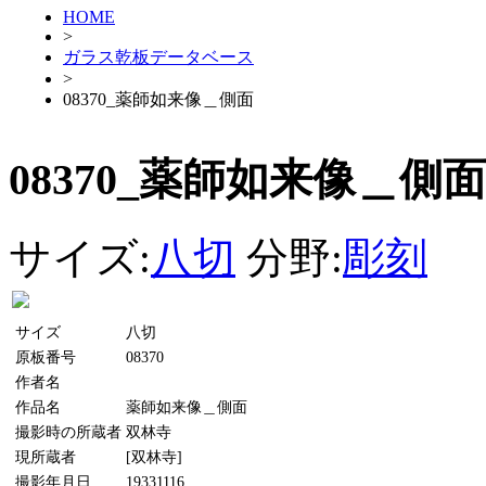
HOME
>
ガラス乾板データベース
>
08370_薬師如来像＿側面
08370_薬師如来像＿側面
サイズ:
八切
分野:
彫刻
サイズ
八切
原板番号
08370
作者名
作品名
薬師如来像＿側面
撮影時の所蔵者
双林寺
現所蔵者
[双林寺]
撮影年月日
19331116