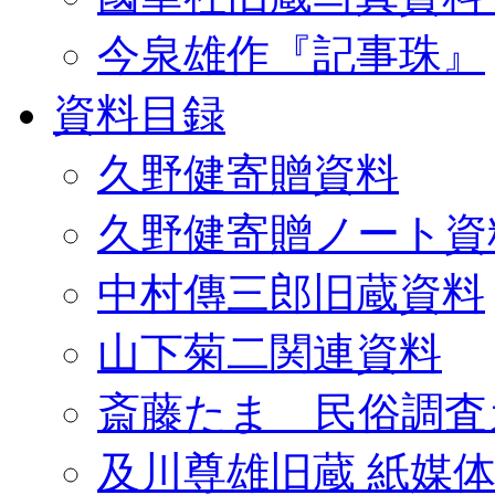
今泉雄作『記事珠』
資料目録
久野健寄贈資料
久野健寄贈ノート資
中村傳三郎旧蔵資料
山下菊二関連資料
斎藤たま 民俗調査
及川尊雄旧蔵 紙媒