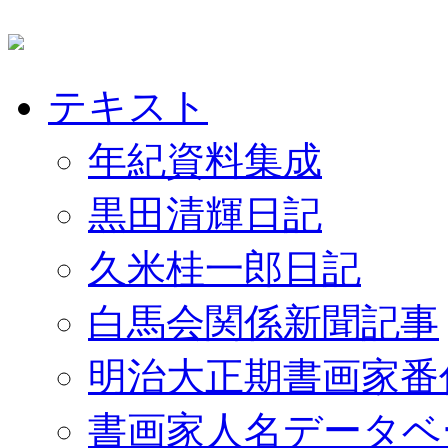
テキスト
年紀資料集成
黒田清輝日記
久米桂一郎日記
白馬会関係新聞記事
明治大正期書画家番
書画家人名データベ