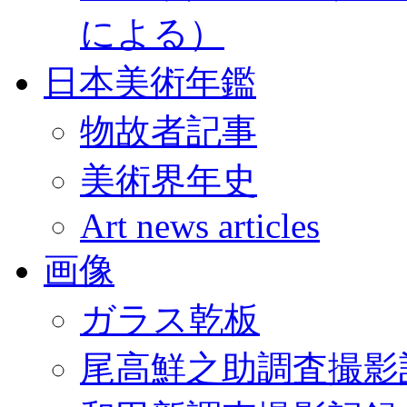
による）
日本美術年鑑
物故者記事
美術界年史
Art news articles
画像
ガラス乾板
尾高鮮之助調査撮影