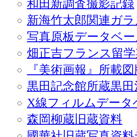
和田新調査撮影記録
新海竹太郎関連ガラ
写真原板データベー
畑正吉フランス留学
『美術画報』所載図
黒田記念館所蔵黒田
X線フィルムデータ
森岡柳蔵旧蔵資料
國華社旧蔵写真資料