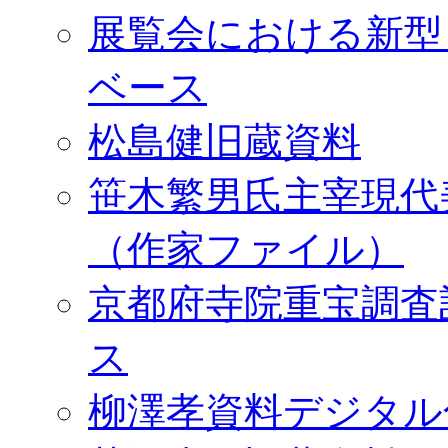
展覧会における新型
ベース
松島健旧蔵資料
笹木繁男氏主宰現代
（作家ファイル）
京都府寺院重宝調査
ス
柳澤孝資料デジタル