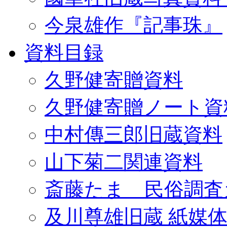
今泉雄作『記事珠』
資料目録
久野健寄贈資料
久野健寄贈ノート資
中村傳三郎旧蔵資料
山下菊二関連資料
斎藤たま 民俗調査
及川尊雄旧蔵 紙媒