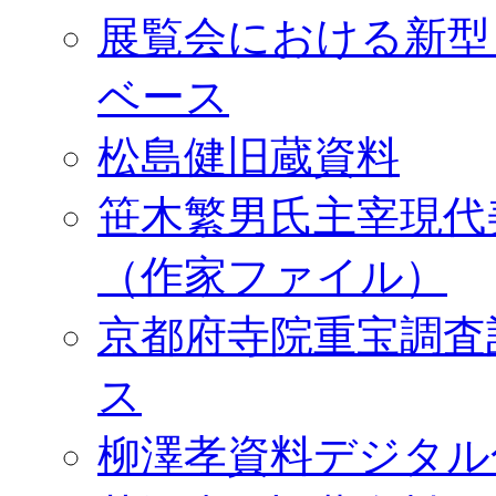
展覧会における新型
ベース
松島健旧蔵資料
笹木繁男氏主宰現代
（作家ファイル）
京都府寺院重宝調査
ス
柳澤孝資料デジタル