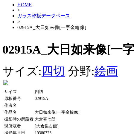
HOME
>
ガラス乾板データベース
>
02915A_大日如来像[一字金輪像]
02915A_大日如来像[一
サイズ:
四切
分野:
絵画
サイズ
四切
原板番号
02915A
作者名
作品名
大日如来像[一字金輪像]
撮影時の所蔵者
大倉喜七郎
現所蔵者
[大倉集古館]
撮影年月日
19380323