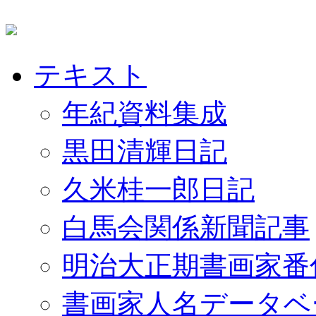
テキスト
年紀資料集成
黒田清輝日記
久米桂一郎日記
白馬会関係新聞記事
明治大正期書画家番
書画家人名データベ