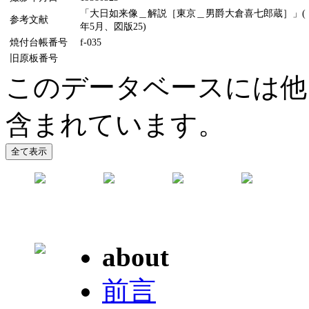
「大日如来像＿解説［東京＿男爵大倉喜七郎蔵］」(『美
参考文献
年5月、図版25)
焼付台帳番号
f-035
旧原板番号
このデータベースには他
含まれています。
about
前言