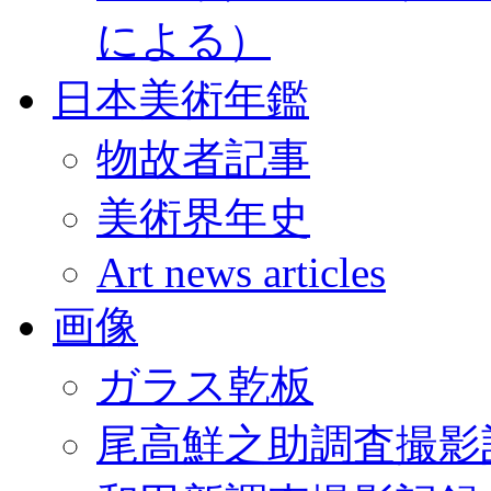
による）
日本美術年鑑
物故者記事
美術界年史
Art news articles
画像
ガラス乾板
尾高鮮之助調査撮影