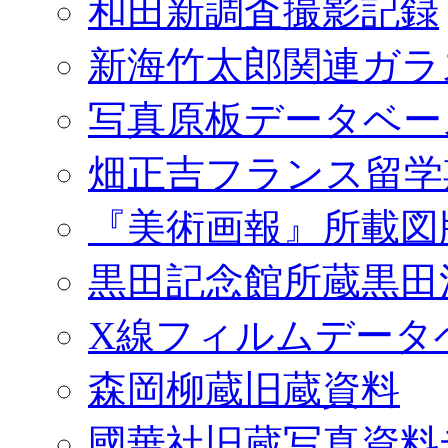
和田新調査撮影記録
新海竹太郎関連ガラ
写真原板データベー
畑正吉フランス留学
『美術画報』所載図
黒田記念館所蔵黒田
X線フィルムデータ
森岡柳蔵旧蔵資料
國華社旧蔵写真資料