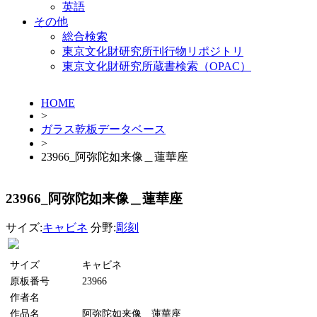
英語
その他
総合検索
東京文化財研究所刊行物リポジトリ
東京文化財研究所蔵書検索（OPAC）
HOME
>
ガラス乾板データベース
>
23966_阿弥陀如来像＿蓮華座
23966_阿弥陀如来像＿蓮華座
サイズ:
キャビネ
分野:
彫刻
サイズ
キャビネ
原板番号
23966
作者名
作品名
阿弥陀如来像＿蓮華座