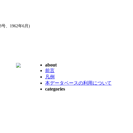
、1962年6月)
about
前言
凡例
本データベースの利用について
categories