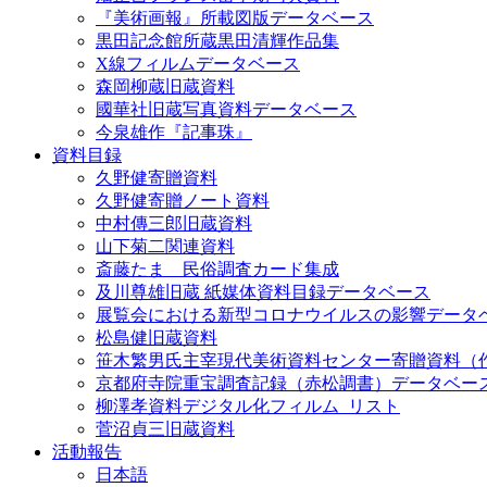
『美術画報』所載図版データベース
黒田記念館所蔵黒田清輝作品集
X線フィルムデータベース
森岡柳蔵旧蔵資料
國華社旧蔵写真資料データベース
今泉雄作『記事珠』
資料目録
久野健寄贈資料
久野健寄贈ノート資料
中村傳三郎旧蔵資料
山下菊二関連資料
斎藤たま 民俗調査カード集成
及川尊雄旧蔵 紙媒体資料目録データベース
展覧会における新型コロナウイルスの影響データ
松島健旧蔵資料
笹木繁男氏主宰現代美術資料センター寄贈資料（
京都府寺院重宝調査記録（赤松調書）データベー
柳澤孝資料デジタル化フィルム_リスト
菅沼貞三旧蔵資料
活動報告
日本語