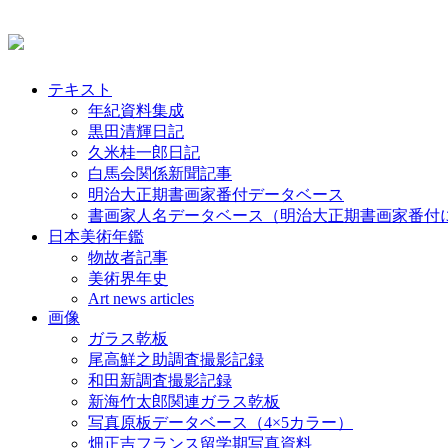
テキスト
年紀資料集成
黒田清輝日記
久米桂一郎日記
白馬会関係新聞記事
明治大正期書画家番付データベース
書画家人名データベース（明治大正期書画家番付
日本美術年鑑
物故者記事
美術界年史
Art news articles
画像
ガラス乾板
尾高鮮之助調査撮影記録
和田新調査撮影記録
新海竹太郎関連ガラス乾板
写真原板データベース（4×5カラー）
畑正吉フランス留学期写真資料