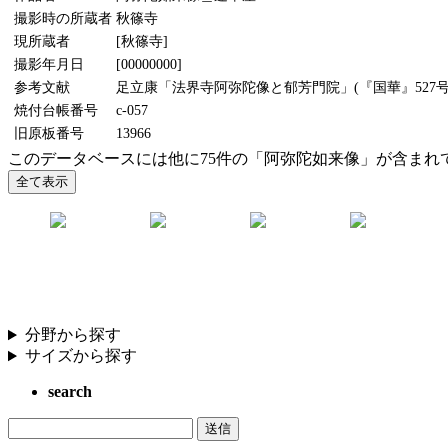
撮影時の所蔵者
秋篠寺
現所蔵者
[秋篠寺]
撮影年月日
[00000000]
参考文献
足立康「法界寺阿弥陀像と郁芳門院」(『国華』527号、
焼付台帳番号
c-057
旧原板番号
13966
このデータベースには他に75件の「阿弥陀如来像」が含まれ
分野から探す
サイズから探す
search