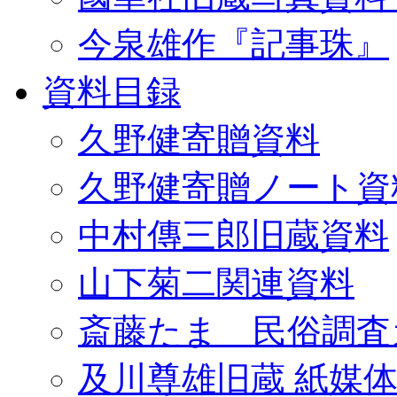
今泉雄作『記事珠』
資料目録
久野健寄贈資料
久野健寄贈ノート資
中村傳三郎旧蔵資料
山下菊二関連資料
斎藤たま 民俗調査
及川尊雄旧蔵 紙媒