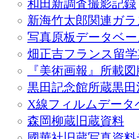
和田新調査撮影記録
新海竹太郎関連ガラ
写真原板データベー
畑正吉フランス留学
『美術画報』所載図
黒田記念館所蔵黒田
X線フィルムデータ
森岡柳蔵旧蔵資料
國華社旧蔵写真資料