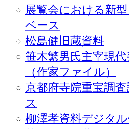
展覧会における新型
ベース
松島健旧蔵資料
笹木繁男氏主宰現代
（作家ファイル）
京都府寺院重宝調査
ス
柳澤孝資料デジタル