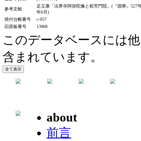
足立康「法界寺阿弥陀像と郁芳門院」(『国華』527号、
参考文献
年6月)
焼付台帳番号
c-057
旧原板番号
13968
このデータベースには他
含まれています。
about
前言