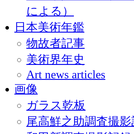
による）
日本美術年鑑
物故者記事
美術界年史
Art news articles
画像
ガラス乾板
尾高鮮之助調査撮影