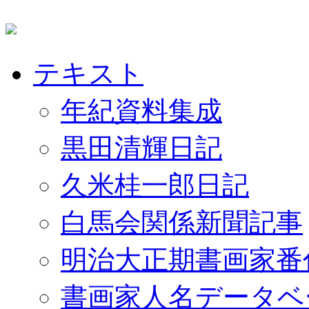
テキスト
年紀資料集成
黒田清輝日記
久米桂一郎日記
白馬会関係新聞記事
明治大正期書画家番
書画家人名データベ