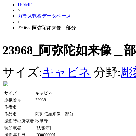
HOME
>
ガラス乾板データベース
>
23968_阿弥陀如来像＿部分
23968_阿弥陀如来像＿
サイズ:
キャビネ
分野:
彫
サイズ
キャビネ
原板番号
23968
作者名
作品名
阿弥陀如来像＿部分
撮影時の所蔵者
秋篠寺
現所蔵者
[秋篠寺]
撮影年月日
[00000000]