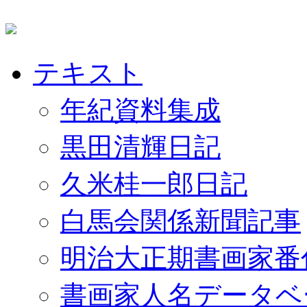
テキスト
年紀資料集成
黒田清輝日記
久米桂一郎日記
白馬会関係新聞記事
明治大正期書画家番
書画家人名データベ