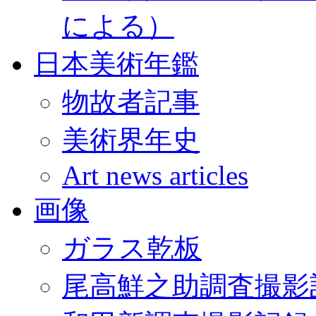
による）
日本美術年鑑
物故者記事
美術界年史
Art news articles
画像
ガラス乾板
尾高鮮之助調査撮影