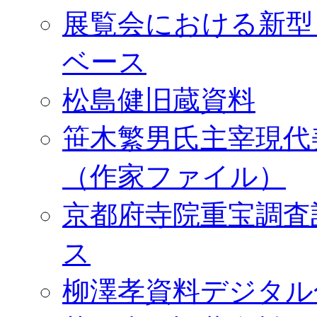
展覧会における新型
ベース
松島健旧蔵資料
笹木繁男氏主宰現代
（作家ファイル）
京都府寺院重宝調査
ス
柳澤孝資料デジタル