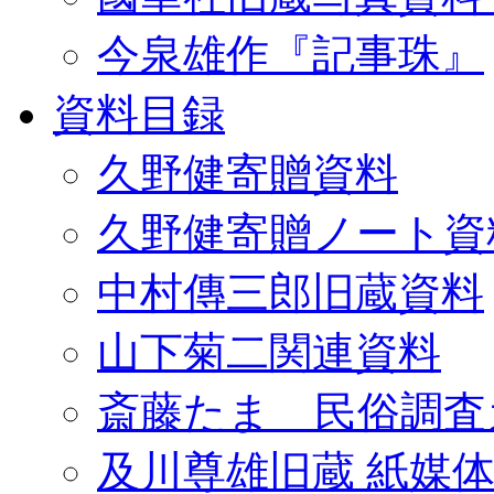
今泉雄作『記事珠』
資料目録
久野健寄贈資料
久野健寄贈ノート資
中村傳三郎旧蔵資料
山下菊二関連資料
斎藤たま 民俗調査
及川尊雄旧蔵 紙媒