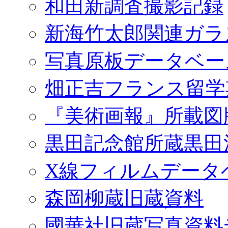
和田新調査撮影記録
新海竹太郎関連ガラ
写真原板データベー
畑正吉フランス留学
『美術画報』所載図
黒田記念館所蔵黒田
X線フィルムデータ
森岡柳蔵旧蔵資料
國華社旧蔵写真資料