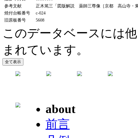
参考文献
正木篤三「図版解説 薬師三尊像［京都 高山寺・東京
焼付台帳番号
c-024
旧原板番号
5608
このデータベースには他
まれています。
about
前言