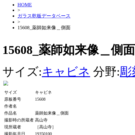
HOME
>
ガラス乾板データベース
>
15608_薬師如来像＿側面
15608_薬師如来像＿側面
サイズ:
キャビネ
分野:
彫
サイズ
キャビネ
原板番号
15608
作者名
作品名
薬師如来像＿側面
撮影時の所蔵者
高山寺
現所蔵者
［高山寺］
撮影年月日
19350100