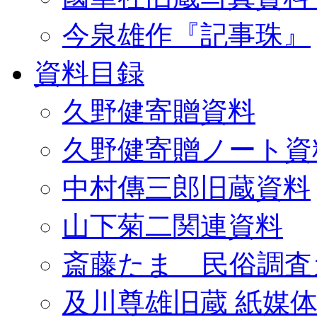
今泉雄作『記事珠』
資料目録
久野健寄贈資料
久野健寄贈ノート資
中村傳三郎旧蔵資料
山下菊二関連資料
斎藤たま 民俗調査
及川尊雄旧蔵 紙媒