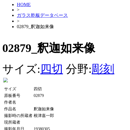
HOME
>
ガラス乾板データベース
>
02879_釈迦如来像
02879_釈迦如来像
サイズ:
四切
分野:
彫刻
サイズ
四切
原板番号
02879
作者名
作品名
釈迦如来像
撮影時の所蔵者
根津嘉一郎
現所蔵者
撮影年月日
19380305