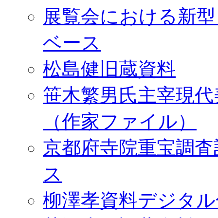
展覧会における新型
ベース
松島健旧蔵資料
笹木繁男氏主宰現代
（作家ファイル）
京都府寺院重宝調査
ス
柳澤孝資料デジタル