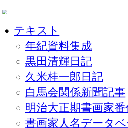
テキスト
年紀資料集成
黒田清輝日記
久米桂一郎日記
白馬会関係新聞記事
明治大正期書画家番
書画家人名データベ