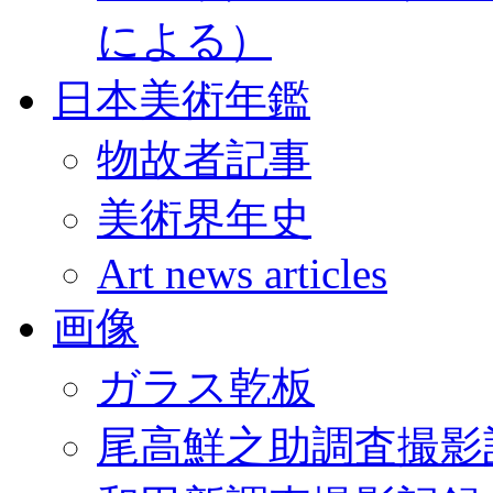
による）
日本美術年鑑
物故者記事
美術界年史
Art news articles
画像
ガラス乾板
尾高鮮之助調査撮影