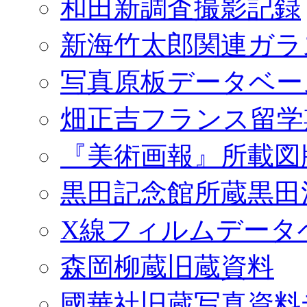
和田新調査撮影記録
新海竹太郎関連ガラ
写真原板データベー
畑正吉フランス留学
『美術画報』所載図
黒田記念館所蔵黒田
X線フィルムデータ
森岡柳蔵旧蔵資料
國華社旧蔵写真資料