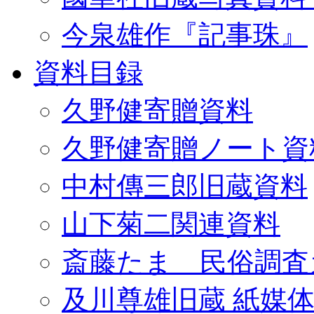
今泉雄作『記事珠』
資料目録
久野健寄贈資料
久野健寄贈ノート資
中村傳三郎旧蔵資料
山下菊二関連資料
斎藤たま 民俗調査
及川尊雄旧蔵 紙媒