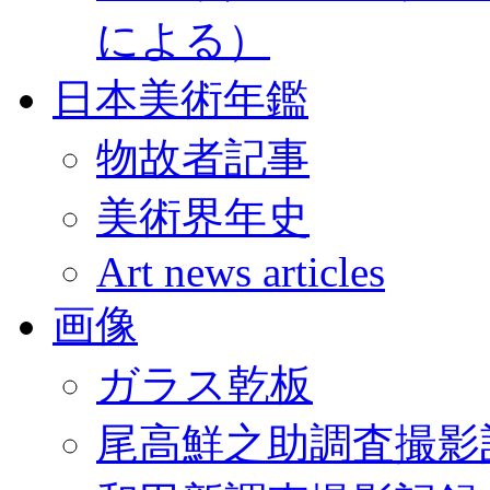
による）
日本美術年鑑
物故者記事
美術界年史
Art news articles
画像
ガラス乾板
尾高鮮之助調査撮影