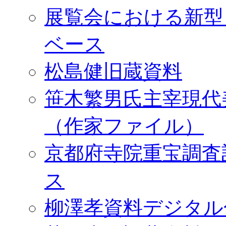
展覧会における新型
ベース
松島健旧蔵資料
笹木繁男氏主宰現代
（作家ファイル）
京都府寺院重宝調査
ス
柳澤孝資料デジタル