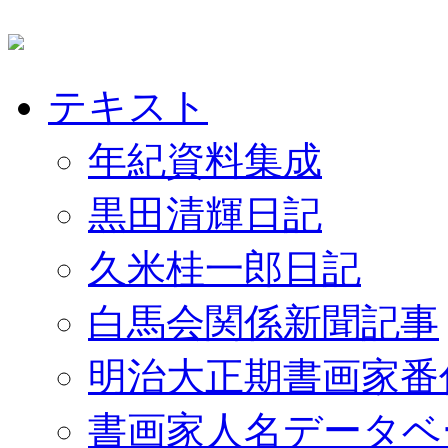
テキスト
年紀資料集成
黒田清輝日記
久米桂一郎日記
白馬会関係新聞記事
明治大正期書画家番
書画家人名データベ