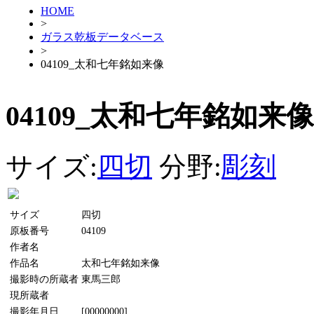
HOME
>
ガラス乾板データベース
>
04109_太和七年銘如来像
04109_太和七年銘如来像
サイズ:
四切
分野:
彫刻
サイズ
四切
原板番号
04109
作者名
作品名
太和七年銘如来像
撮影時の所蔵者
東馬三郎
現所蔵者
撮影年月日
[00000000]