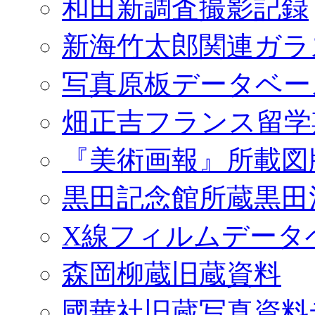
和田新調査撮影記録
新海竹太郎関連ガラ
写真原板データベー
畑正吉フランス留学
『美術画報』所載図
黒田記念館所蔵黒田
X線フィルムデータ
森岡柳蔵旧蔵資料
國華社旧蔵写真資料