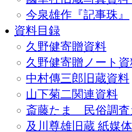
今泉雄作『記事珠』
資料目録
久野健寄贈資料
久野健寄贈ノート資
中村傳三郎旧蔵資料
山下菊二関連資料
斎藤たま 民俗調査
及川尊雄旧蔵 紙媒