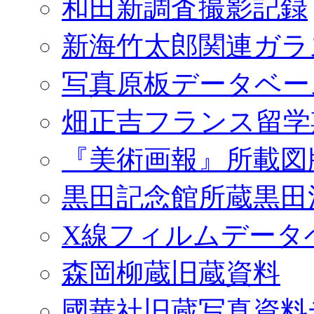
和田新調査撮影記録
新海竹太郎関連ガラ
写真原板データベー
畑正吉フランス留学
『美術画報』所載図
黒田記念館所蔵黒田
X線フィルムデータ
森岡柳蔵旧蔵資料
國華社旧蔵写真資料