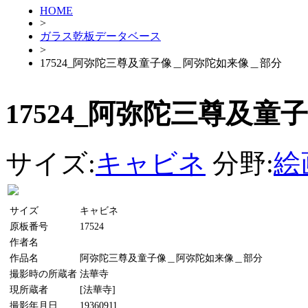
HOME
>
ガラス乾板データベース
>
17524_阿弥陀三尊及童子像＿阿弥陀如来像＿部分
17524_阿弥陀三尊及
サイズ:
キャビネ
分野:
絵
サイズ
キャビネ
原板番号
17524
作者名
作品名
阿弥陀三尊及童子像＿阿弥陀如来像＿部分
撮影時の所蔵者
法華寺
現所蔵者
[法華寺]
撮影年月日
19360911