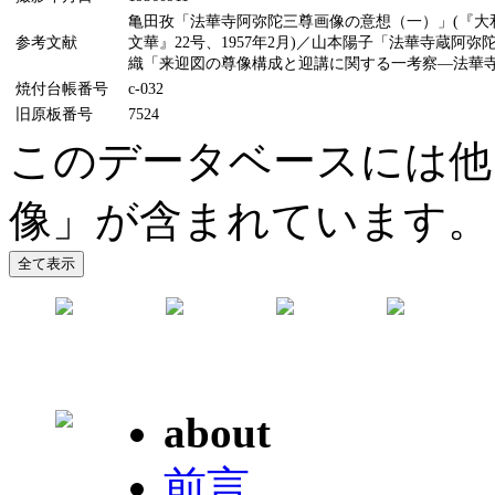
亀田孜「法華寺阿弥陀三尊画像の意想（一）」(『大和
参考文献
文華』22号、1957年2月)／山本陽子「法華寺蔵阿弥
織「来迎図の尊像構成と迎講に関する一考察―法華寺本菩
焼付台帳番号
c-032
旧原板番号
7524
このデータベースには他
像」が含まれています。
about
前言