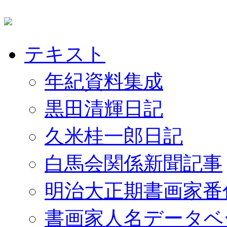
テキスト
年紀資料集成
黒田清輝日記
久米桂一郎日記
白馬会関係新聞記事
明治大正期書画家番
書画家人名データベ