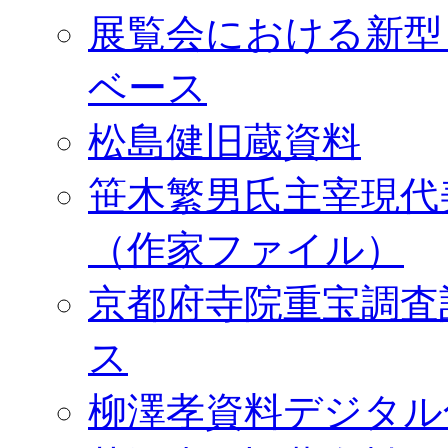
展覧会における新型
ベース
松島健旧蔵資料
笹木繁男氏主宰現代
（作家ファイル）
京都府寺院重宝調査
ス
柳澤孝資料デジタル