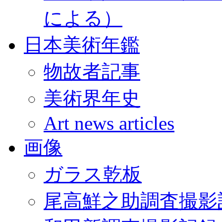
による）
日本美術年鑑
物故者記事
美術界年史
Art news articles
画像
ガラス乾板
尾高鮮之助調査撮影