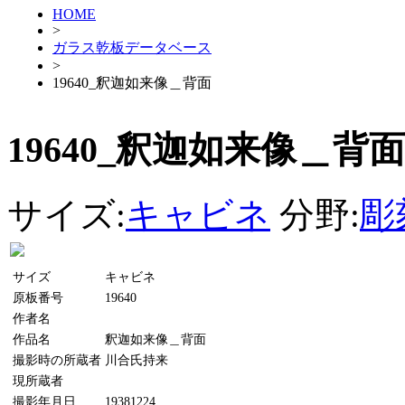
HOME
>
ガラス乾板データベース
>
19640_釈迦如来像＿背面
19640_釈迦如来像＿背面
サイズ:
キャビネ
分野:
彫
サイズ
キャビネ
原板番号
19640
作者名
作品名
釈迦如来像＿背面
撮影時の所蔵者
川合氏持来
現所蔵者
撮影年月日
19381224