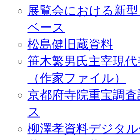
展覧会における新型
ベース
松島健旧蔵資料
笹木繁男氏主宰現代
（作家ファイル）
京都府寺院重宝調査
ス
柳澤孝資料デジタル