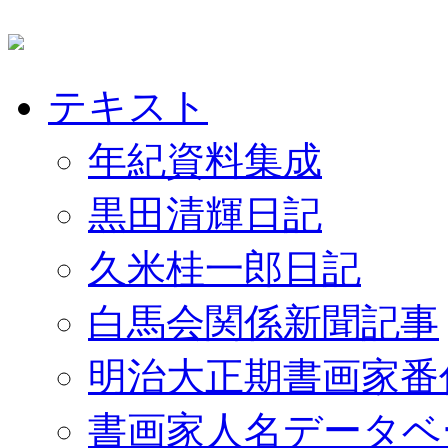
テキスト
年紀資料集成
黒田清輝日記
久米桂一郎日記
白馬会関係新聞記事
明治大正期書画家番
書画家人名データベ