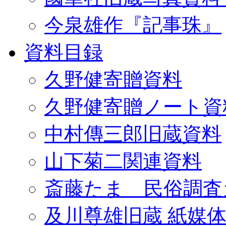
今泉雄作『記事珠』
資料目録
久野健寄贈資料
久野健寄贈ノート資
中村傳三郎旧蔵資料
山下菊二関連資料
斎藤たま 民俗調査
及川尊雄旧蔵 紙媒