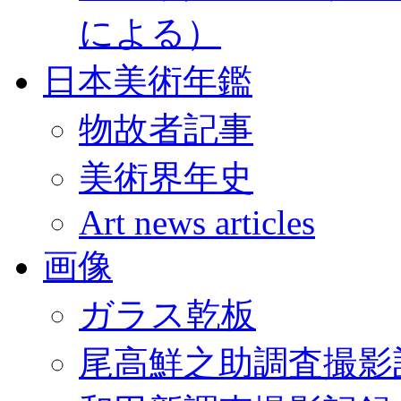
による）
日本美術年鑑
物故者記事
美術界年史
Art news articles
画像
ガラス乾板
尾高鮮之助調査撮影