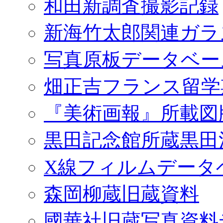
和田新調査撮影記録
新海竹太郎関連ガラ
写真原板データベー
畑正吉フランス留学
『美術画報』所載図
黒田記念館所蔵黒田
X線フィルムデータ
森岡柳蔵旧蔵資料
國華社旧蔵写真資料