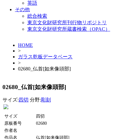
英語
その他
総合検索
東京文化財研究所刊行物リポジトリ
東京文化財研究所蔵書検索（OPAC）
HOME
>
ガラス乾板データベース
>
02680_仏首[如来像頭部]
02680_仏首[如来像頭部]
サイズ:
四切
分野:
彫刻
サイズ
四切
原板番号
02680
作者名
作品名
仏首[如来像頭部]