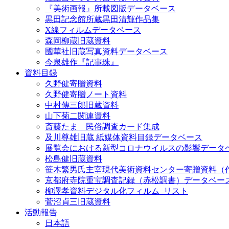
『美術画報』所載図版データベース
黒田記念館所蔵黒田清輝作品集
X線フィルムデータベース
森岡柳蔵旧蔵資料
國華社旧蔵写真資料データベース
今泉雄作『記事珠』
資料目録
久野健寄贈資料
久野健寄贈ノート資料
中村傳三郎旧蔵資料
山下菊二関連資料
斎藤たま 民俗調査カード集成
及川尊雄旧蔵 紙媒体資料目録データベース
展覧会における新型コロナウイルスの影響データ
松島健旧蔵資料
笹木繁男氏主宰現代美術資料センター寄贈資料（
京都府寺院重宝調査記録（赤松調書）データベー
柳澤孝資料デジタル化フィルム_リスト
菅沼貞三旧蔵資料
活動報告
日本語