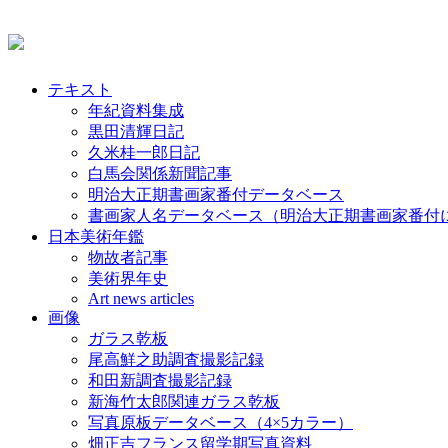
テキスト
年紀資料集成
黒田清輝日記
久米桂一郎日記
白馬会関係新聞記事
明治大正期書画家番付データベース
書画家人名データベース（明治大正期書画家番付
日本美術年鑑
物故者記事
美術界年史
Art news articles
画像
ガラス乾板
尾高鮮之助調査撮影記録
和田新調査撮影記録
新海竹太郎関連ガラス乾板
写真原板データベース（4×5カラー）
畑正吉フランス留学期写真資料