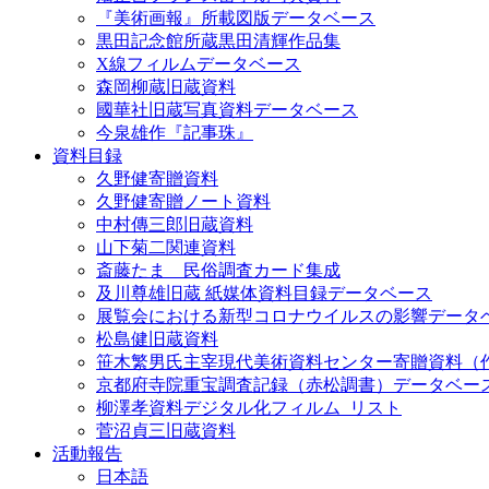
『美術画報』所載図版データベース
黒田記念館所蔵黒田清輝作品集
X線フィルムデータベース
森岡柳蔵旧蔵資料
國華社旧蔵写真資料データベース
今泉雄作『記事珠』
資料目録
久野健寄贈資料
久野健寄贈ノート資料
中村傳三郎旧蔵資料
山下菊二関連資料
斎藤たま 民俗調査カード集成
及川尊雄旧蔵 紙媒体資料目録データベース
展覧会における新型コロナウイルスの影響データ
松島健旧蔵資料
笹木繁男氏主宰現代美術資料センター寄贈資料（
京都府寺院重宝調査記録（赤松調書）データベー
柳澤孝資料デジタル化フィルム_リスト
菅沼貞三旧蔵資料
活動報告
日本語