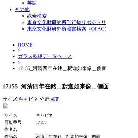
英語
その他
総合検索
東京文化財研究所刊行物リポジトリ
東京文化財研究所蔵書検索（OPAC）
HOME
>
ガラス乾板データベース
>
17155_河清四年在銘＿釈迦如来像＿側面
17155_河清四年在銘＿釈迦如来像＿側面
サイズ:
キャビネ
分野:
彫刻
サイズ
キャビネ
原板番号
17155
作者名
作品名
河清四年在銘＿釈迦如来像＿側面