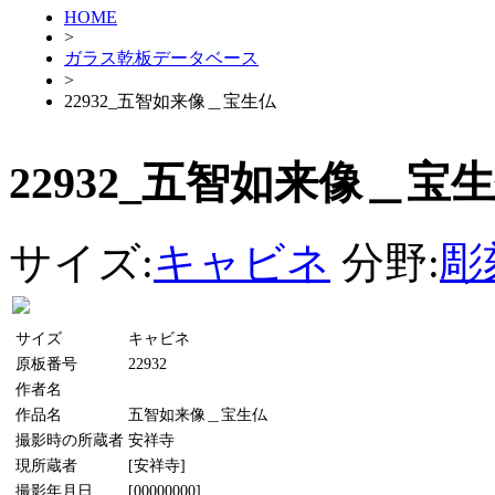
HOME
>
ガラス乾板データベース
>
22932_五智如来像＿宝生仏
22932_五智如来像＿宝
サイズ:
キャビネ
分野:
彫
サイズ
キャビネ
原板番号
22932
作者名
作品名
五智如来像＿宝生仏
撮影時の所蔵者
安祥寺
現所蔵者
[安祥寺]
撮影年月日
[00000000]