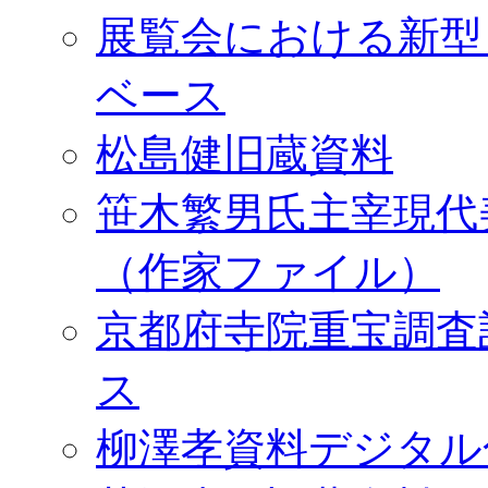
展覧会における新型
ベース
松島健旧蔵資料
笹木繁男氏主宰現代
（作家ファイル）
京都府寺院重宝調査
ス
柳澤孝資料デジタル