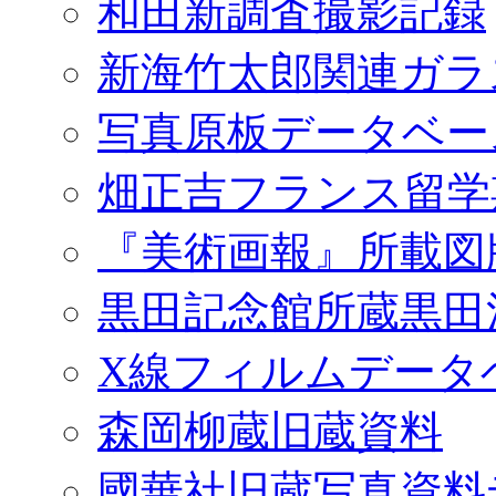
和田新調査撮影記録
新海竹太郎関連ガラ
写真原板データベー
畑正吉フランス留学
『美術画報』所載図
黒田記念館所蔵黒田
X線フィルムデータ
森岡柳蔵旧蔵資料
國華社旧蔵写真資料