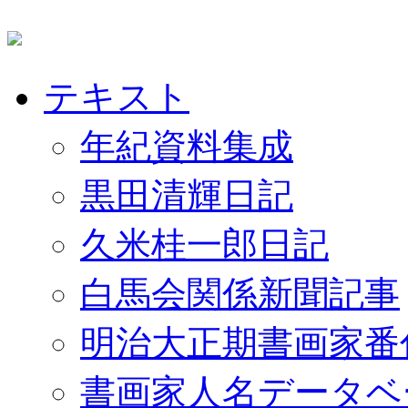
テキスト
年紀資料集成
黒田清輝日記
久米桂一郎日記
白馬会関係新聞記事
明治大正期書画家番
書画家人名データベ