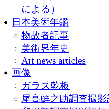
による）
日本美術年鑑
物故者記事
美術界年史
Art news articles
画像
ガラス乾板
尾高鮮之助調査撮影