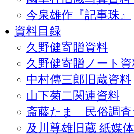
今泉雄作『記事珠』
資料目録
久野健寄贈資料
久野健寄贈ノート資
中村傳三郎旧蔵資料
山下菊二関連資料
斎藤たま 民俗調査
及川尊雄旧蔵 紙媒