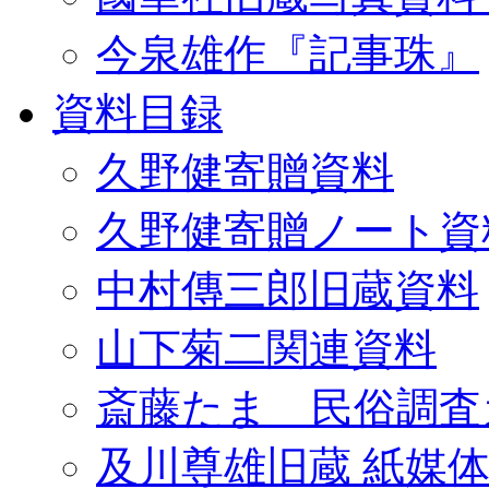
今泉雄作『記事珠』
資料目録
久野健寄贈資料
久野健寄贈ノート資
中村傳三郎旧蔵資料
山下菊二関連資料
斎藤たま 民俗調査
及川尊雄旧蔵 紙媒