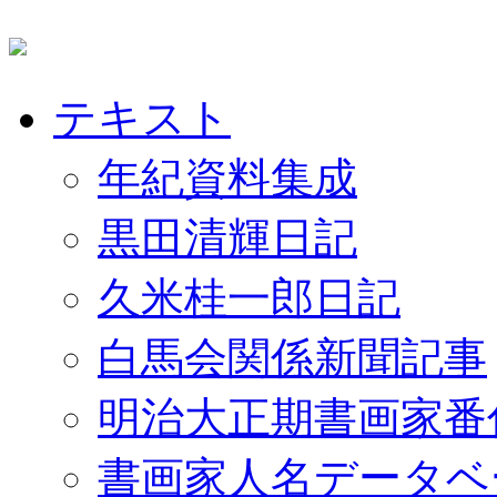
テキスト
年紀資料集成
黒田清輝日記
久米桂一郎日記
白馬会関係新聞記事
明治大正期書画家番
書画家人名データベ