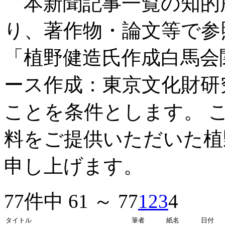
本新聞記事一覧の知的
り、著作物・論文等で参
「植野健造氏作成白馬会
ース作成：東京文化財研
ことを条件とします。 
料をご提供いただいた植
申し上げます。
77件中 61 ～ 77
1
2
3
4
タイトル
筆者
紙名
日付