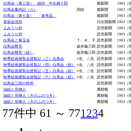
白馬会（第三室） 細径 中丸精十郎
都新聞
1903（
白馬会案内記（八）
四絃
都新聞
1903（
白馬会（第七室） 「参考品」
都新聞
1903（
美術会消息
日出国新聞
1903（
よみうり抄
読売新聞
1903（
よみうり抄
読売新聞
1903（
白馬会と紫玉会
Ｔ、Ｋ、子
読売新聞
1903（
白馬会瞥見
坂井義三郎
読売新聞
1903（
白馬会瞥見（続）
坂井義三郎
読売新聞
1903（
秋季絵画展覧会巡覧記（三）白馬会
○生、△生
読売新聞
1903（
秋季絵画展覧会巡覧記（四）白馬会（続）
○生、△生
読売新聞
1903（
秋季絵画展覧会巡覧記（五）白馬会（続）
○生、△生
読売新聞
1903（
秋季絵画展覧会巡覧記（六）白馬会（続）
○生、△生
読売新聞
1903（
白馬会三田の特色
読売新聞
1903（
油絵と見物人
萬朝報
1903（
油絵と見物人（きのふのつぎ）
萬朝報
1903（
油絵と見物人（きのふのつぎ）
萬朝報
1903（
77件中 61 ～ 77
1
2
3
4