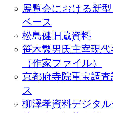
展覧会における新型
ベース
松島健旧蔵資料
笹木繁男氏主宰現代
（作家ファイル）
京都府寺院重宝調査
ス
柳澤孝資料デジタル