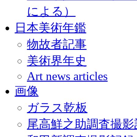
による）
日本美術年鑑
物故者記事
美術界年史
Art news articles
画像
ガラス乾板
尾高鮮之助調査撮影