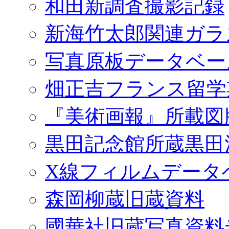
和田新調査撮影記録
新海竹太郎関連ガラ
写真原板データベー
畑正吉フランス留学
『美術画報』所載図
黒田記念館所蔵黒田
X線フィルムデータ
森岡柳蔵旧蔵資料
國華社旧蔵写真資料