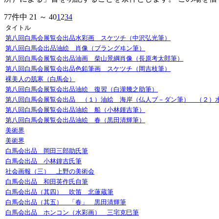
77件中 21 ～ 40
1
2
3
4
タイトル
第八回白馬会展覧会出品水彩画 スケツチ（中沢弘光筆）
第八回白馬会出品油絵 肖像（ブラングヰン筆）
第八回白馬会展覧会出品油画 柴山景綱肖像（長原考太郎筆）
第八回白馬会展覧会出品色鉛筆画 スケツチ（岡吉枝筆）
裸美人の肌寒（白馬会）
第八回白馬会展覧会出品油絵 復習（白瀧幾之助筆）
第八回白馬会展覧会出品 （１）油絵 海岸（仏人ブ－ダン筆） （２）
第八回白馬会展覧会出品油絵 船（小林鍾吉筆）
第八回白馬会展覧会出品油絵 春（黒田清輝筆）
美術界
美術界
白馬会出品 岡田三郎助氏筆
白馬会出品 小林鐘吉氏筆
社会画報（三） 上野の美術会
白馬会出品 和田英作氏自筆
白馬会出品（其四） 吹笛 北蓮蔵筆
白馬会出品（其五） 「春」 黒田清輝筆
白馬会出品 ホンコン（水彩画） 三宅克巳筆