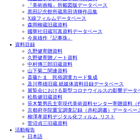
『美術画報』所載図版データベース
黒田記念館所蔵黒田清輝作品集
X線フィルムデータベース
森岡柳蔵旧蔵資料
國華社旧蔵写真資料データベース
今泉雄作『記事珠』
資料目録
久野健寄贈資料
久野健寄贈ノート資料
中村傳三郎旧蔵資料
山下菊二関連資料
斎藤たま 民俗調査カード集成
及川尊雄旧蔵 紙媒体資料目録データベース
展覧会における新型コロナウイルスの影響データ
松島健旧蔵資料
笹木繁男氏主宰現代美術資料センター寄贈資料（
京都府寺院重宝調査記録（赤松調書）データベー
柳澤孝資料デジタル化フィルム_リスト
菅沼貞三旧蔵資料
活動報告
日本語