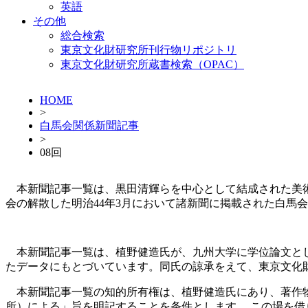
英語
その他
総合検索
東京文化財研究所刊行物リポジトリ
東京文化財研究所蔵書検索（OPAC）
HOME
>
白馬会関係新聞記事
>
08回
本新聞記事一覧は、黒田清輝らを中心として結成された美術団
会の解散した明治44年3月において諸新聞に掲載された白馬
本新聞記事一覧は、植野健造氏が、九州大学に学位論文とし
たデータにもとづいています。同氏の諒承をえて、東京文化
本新聞記事一覧の知的所有権は、植野健造氏にあり、著作物
所）による」旨を明記することを条件とします。 この場を