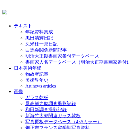
テキスト
年紀資料集成
黒田清輝日記
久米桂一郎日記
白馬会関係新聞記事
明治大正期書画家番付データベース
書画家人名データベース（明治大正期書画家番付
日本美術年鑑
物故者記事
美術界年史
Art news articles
画像
ガラス乾板
尾高鮮之助調査撮影記録
和田新調査撮影記録
新海竹太郎関連ガラス乾板
写真原板データベース（4×5カラー）
畑正吉フランス留学期写真資料