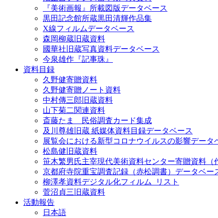
『美術画報』所載図版データベース
黒田記念館所蔵黒田清輝作品集
X線フィルムデータベース
森岡柳蔵旧蔵資料
國華社旧蔵写真資料データベース
今泉雄作『記事珠』
資料目録
久野健寄贈資料
久野健寄贈ノート資料
中村傳三郎旧蔵資料
山下菊二関連資料
斎藤たま 民俗調査カード集成
及川尊雄旧蔵 紙媒体資料目録データベース
展覧会における新型コロナウイルスの影響データ
松島健旧蔵資料
笹木繁男氏主宰現代美術資料センター寄贈資料（
京都府寺院重宝調査記録（赤松調書）データベー
柳澤孝資料デジタル化フィルム_リスト
菅沼貞三旧蔵資料
活動報告
日本語