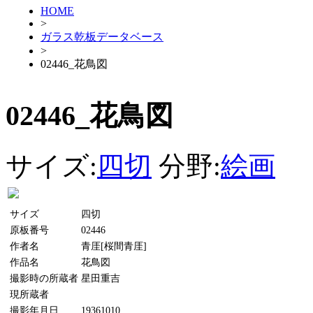
HOME
>
ガラス乾板データベース
>
02446_花鳥図
02446_花鳥図
サイズ:
四切
分野:
絵画
サイズ
四切
原板番号
02446
作者名
青厓[桜間青厓]
作品名
花鳥図
撮影時の所蔵者
星田重吉
現所蔵者
撮影年月日
19361010