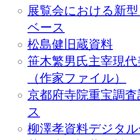
展覧会における新型
ベース
松島健旧蔵資料
笹木繁男氏主宰現代
（作家ファイル）
京都府寺院重宝調査
ス
柳澤孝資料デジタル