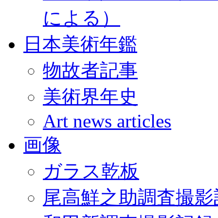
による）
日本美術年鑑
物故者記事
美術界年史
Art news articles
画像
ガラス乾板
尾高鮮之助調査撮影