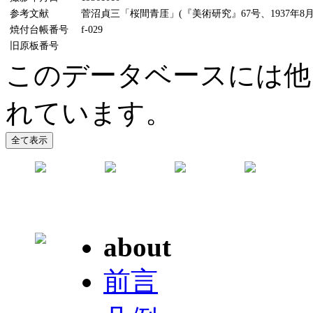
参考文献
菅沼貞三「桜間青厓」(『美術研究』67号、1937年8月
焼付台帳番号
f-029
旧原板番号
このデータベースには他
れています。
about
前言