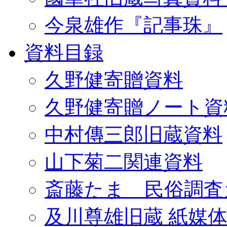
今泉雄作『記事珠』
資料目録
久野健寄贈資料
久野健寄贈ノート資
中村傳三郎旧蔵資料
山下菊二関連資料
斎藤たま 民俗調査
及川尊雄旧蔵 紙媒