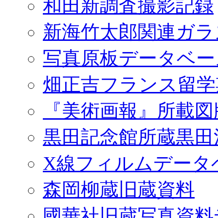
和田新調査撮影記録
新海竹太郎関連ガラ
写真原板データベー
畑正吉フランス留学
『美術画報』所載図
黒田記念館所蔵黒田
X線フィルムデータ
森岡柳蔵旧蔵資料
國華社旧蔵写真資料