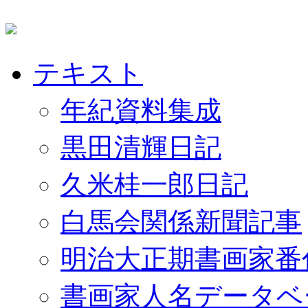
テキスト
年紀資料集成
黒田清輝日記
久米桂一郎日記
白馬会関係新聞記事
明治大正期書画家番
書画家人名データベ