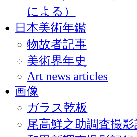
による）
日本美術年鑑
物故者記事
美術界年史
Art news articles
画像
ガラス乾板
尾高鮮之助調査撮影