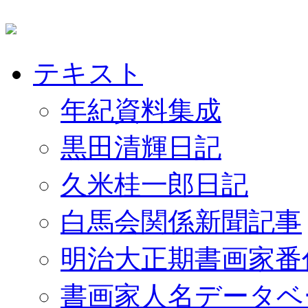
テキスト
年紀資料集成
黒田清輝日記
久米桂一郎日記
白馬会関係新聞記事
明治大正期書画家番
書画家人名データベ