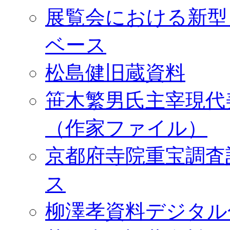
展覧会における新型
ベース
松島健旧蔵資料
笹木繁男氏主宰現代
（作家ファイル）
京都府寺院重宝調査
ス
柳澤孝資料デジタル