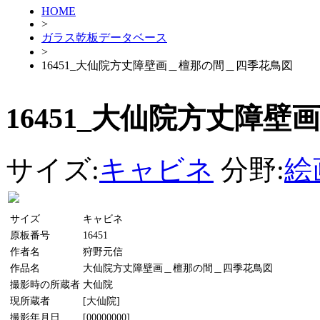
HOME
>
ガラス乾板データベース
>
16451_大仙院方丈障壁画＿檀那の間＿四季花鳥図
16451_大仙院方丈障
サイズ:
キャビネ
分野:
絵
サイズ
キャビネ
原板番号
16451
作者名
狩野元信
作品名
大仙院方丈障壁画＿檀那の間＿四季花鳥図
撮影時の所蔵者
大仙院
現所蔵者
[大仙院]
撮影年月日
[00000000]