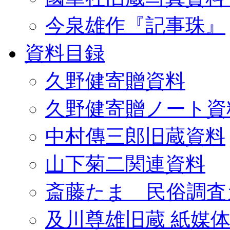
今泉雄作『記事珠』
資料目録
久野健寄贈資料
久野健寄贈ノート資
中村傳三郎旧蔵資料
山下菊二関連資料
斎藤たま 民俗調査
及川尊雄旧蔵 紙媒