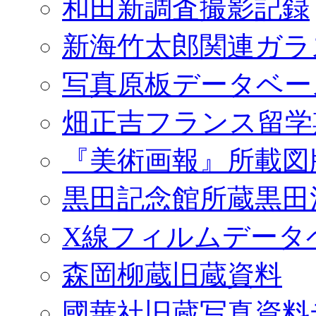
和田新調査撮影記録
新海竹太郎関連ガラ
写真原板データベー
畑正吉フランス留学
『美術画報』所載図
黒田記念館所蔵黒田
X線フィルムデータ
森岡柳蔵旧蔵資料
國華社旧蔵写真資料