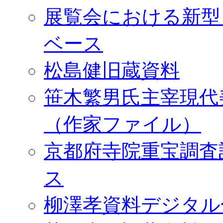
展覧会における新型
ベース
松島健旧蔵資料
笹木繁男氏主宰現代
（作家ファイル）
京都府寺院重宝調査
ス
柳澤孝資料デジタル