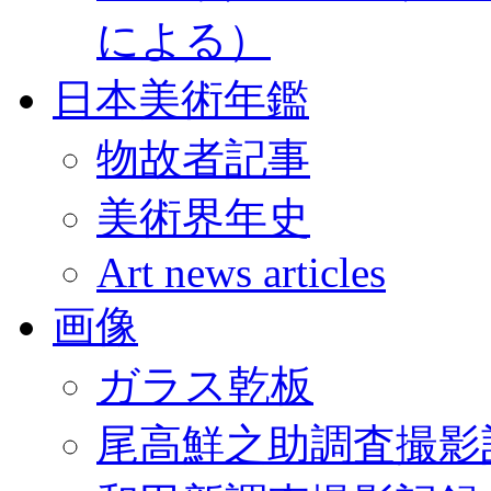
による）
日本美術年鑑
物故者記事
美術界年史
Art news articles
画像
ガラス乾板
尾高鮮之助調査撮影