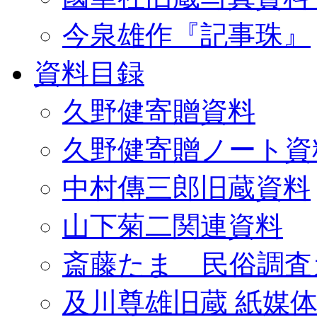
今泉雄作『記事珠』
資料目録
久野健寄贈資料
久野健寄贈ノート資
中村傳三郎旧蔵資料
山下菊二関連資料
斎藤たま 民俗調査
及川尊雄旧蔵 紙媒