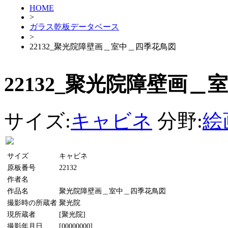
HOME
>
ガラス乾板データベース
>
22132_聚光院障壁画＿室中＿四季花鳥図
22132_聚光院障壁画
サイズ:
キャビネ
分野:
絵
サイズ
キャビネ
原板番号
22132
作者名
作品名
聚光院障壁画＿室中＿四季花鳥図
撮影時の所蔵者
聚光院
現所蔵者
[聚光院]
撮影年月日
[00000000]