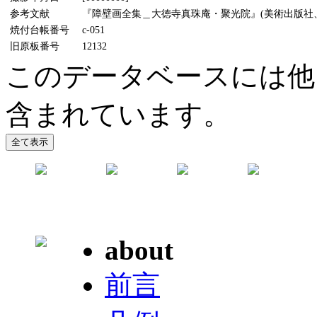
参考文献
『障壁画全集＿大徳寺真珠庵・聚光院』(美術出版社、1
焼付台帳番号
c-051
旧原板番号
12132
このデータベースには他
含まれています。
about
前言