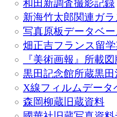
和田新調査撮影記録
新海竹太郎関連ガラ
写真原板データベー
畑正吉フランス留学
『美術画報』所載図
黒田記念館所蔵黒田
X線フィルムデータ
森岡柳蔵旧蔵資料
國華社旧蔵写真資料