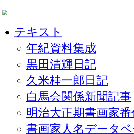
テキスト
年紀資料集成
黒田清輝日記
久米桂一郎日記
白馬会関係新聞記事
明治大正期書画家番
書画家人名データベ