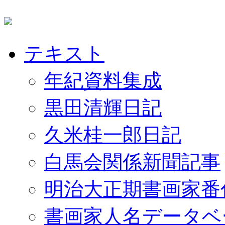
テキスト
年紀資料集成
黒田清輝日記
久米桂一郎日記
白馬会関係新聞記事
明治大正期書画家番
書画家人名データベ