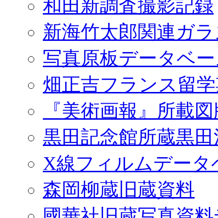
和田新調査撮影記録
新海竹太郎関連ガラ
写真原板データベー
畑正吉フランス留学
『美術画報』所載図
黒田記念館所蔵黒田
X線フィルムデータ
森岡柳蔵旧蔵資料
國華社旧蔵写真資料