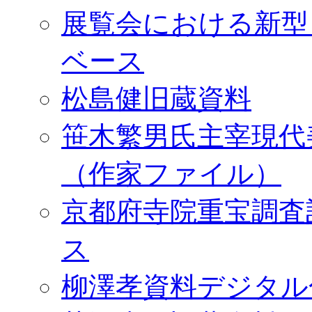
展覧会における新型
ベース
松島健旧蔵資料
笹木繁男氏主宰現代
（作家ファイル）
京都府寺院重宝調査
ス
柳澤孝資料デジタル