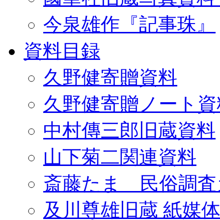
今泉雄作『記事珠』
資料目録
久野健寄贈資料
久野健寄贈ノート資
中村傳三郎旧蔵資料
山下菊二関連資料
斎藤たま 民俗調査
及川尊雄旧蔵 紙媒