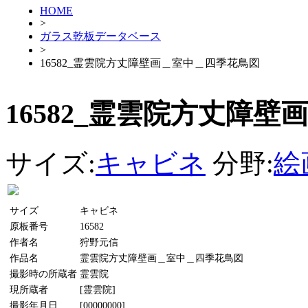
HOME
>
ガラス乾板データベース
>
16582_霊雲院方丈障壁画＿室中＿四季花鳥図
16582_霊雲院方丈障
サイズ:
キャビネ
分野:
絵
サイズ
キャビネ
原板番号
16582
作者名
狩野元信
作品名
霊雲院方丈障壁画＿室中＿四季花鳥図
撮影時の所蔵者
霊雲院
現所蔵者
[霊雲院]
撮影年月日
[00000000]