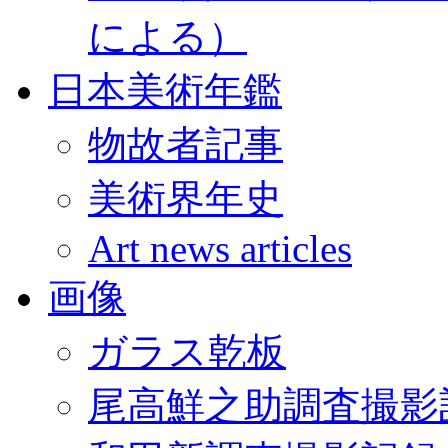
による）
日本美術年鑑
物故者記事
美術界年史
Art news articles
画像
ガラス乾板
尾高鮮之助調査撮影