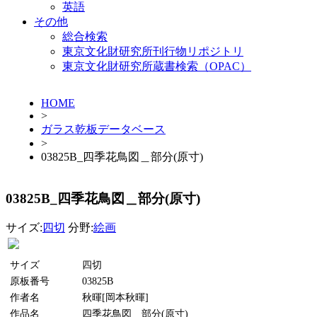
英語
その他
総合検索
東京文化財研究所刊行物リポジトリ
東京文化財研究所蔵書検索（OPAC）
HOME
>
ガラス乾板データベース
>
03825B_四季花鳥図＿部分(原寸)
03825B_四季花鳥図＿部分(原寸)
サイズ:
四切
分野:
絵画
サイズ
四切
原板番号
03825B
作者名
秋暉[岡本秋暉]
作品名
四季花鳥図＿部分(原寸)