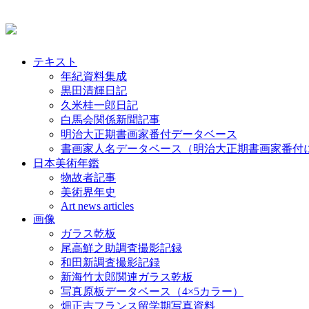
テキスト
年紀資料集成
黒田清輝日記
久米桂一郎日記
白馬会関係新聞記事
明治大正期書画家番付データベース
書画家人名データベース（明治大正期書画家番付
日本美術年鑑
物故者記事
美術界年史
Art news articles
画像
ガラス乾板
尾高鮮之助調査撮影記録
和田新調査撮影記録
新海竹太郎関連ガラス乾板
写真原板データベース（4×5カラー）
畑正吉フランス留学期写真資料