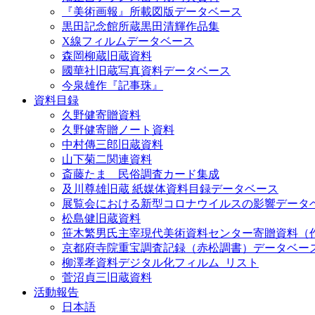
『美術画報』所載図版データベース
黒田記念館所蔵黒田清輝作品集
X線フィルムデータベース
森岡柳蔵旧蔵資料
國華社旧蔵写真資料データベース
今泉雄作『記事珠』
資料目録
久野健寄贈資料
久野健寄贈ノート資料
中村傳三郎旧蔵資料
山下菊二関連資料
斎藤たま 民俗調査カード集成
及川尊雄旧蔵 紙媒体資料目録データベース
展覧会における新型コロナウイルスの影響データ
松島健旧蔵資料
笹木繁男氏主宰現代美術資料センター寄贈資料（
京都府寺院重宝調査記録（赤松調書）データベー
柳澤孝資料デジタル化フィルム_リスト
菅沼貞三旧蔵資料
活動報告
日本語