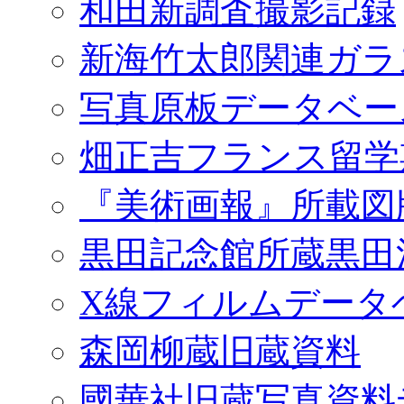
和田新調査撮影記録
新海竹太郎関連ガラ
写真原板データベー
畑正吉フランス留学
『美術画報』所載図
黒田記念館所蔵黒田
X線フィルムデータ
森岡柳蔵旧蔵資料
國華社旧蔵写真資料