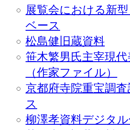
展覧会における新型
ベース
松島健旧蔵資料
笹木繁男氏主宰現代
（作家ファイル）
京都府寺院重宝調査
ス
柳澤孝資料デジタル