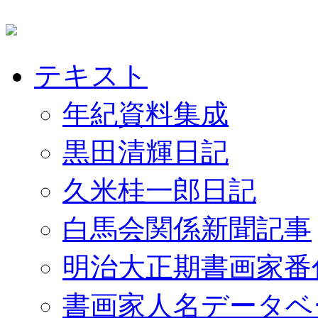
テキスト
年紀資料集成
黒田清輝日記
久米桂一郎日記
白馬会関係新聞記事
明治大正期書画家番
書画家人名データベ