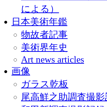
による）
日本美術年鑑
物故者記事
美術界年史
Art news articles
画像
ガラス乾板
尾高鮮之助調査撮影