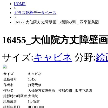
HOME
>
ガラス乾板データベース
>
16455_大仙院方丈障壁画＿檀那の間＿四季花鳥図
16455_大仙院方丈障
サイズ:
キャビネ
分野:
絵
サイズ
キャビネ
原板番号
16455
作者名
狩野元信
作品名
大仙院方丈障壁画＿檀那の間＿四季花鳥図
撮影時の所蔵者
大仙院
現所蔵者
[大仙院]
撮影年月日
[00000000]