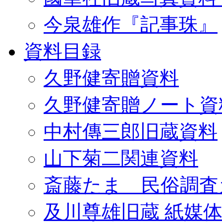
今泉雄作『記事珠』
資料目録
久野健寄贈資料
久野健寄贈ノート資
中村傳三郎旧蔵資料
山下菊二関連資料
斎藤たま 民俗調査
及川尊雄旧蔵 紙媒