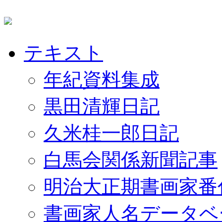
テキスト
年紀資料集成
黒田清輝日記
久米桂一郎日記
白馬会関係新聞記事
明治大正期書画家番
書画家人名データベ