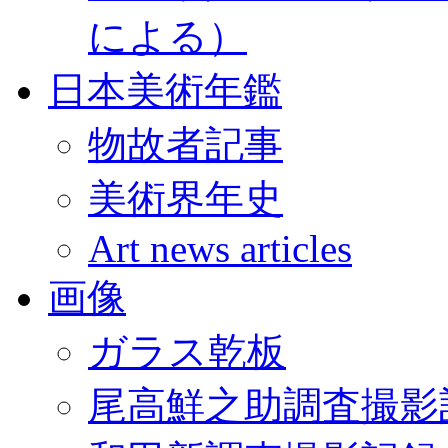
による）
日本美術年鑑
物故者記事
美術界年史
Art news articles
画像
ガラス乾板
尾高鮮之助調査撮影