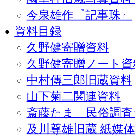
今泉雄作『記事珠』
資料目録
久野健寄贈資料
久野健寄贈ノート資
中村傳三郎旧蔵資料
山下菊二関連資料
斎藤たま 民俗調査
及川尊雄旧蔵 紙媒