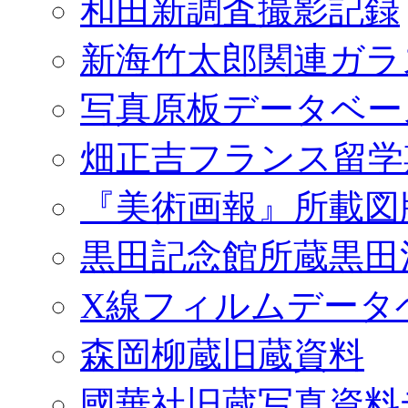
和田新調査撮影記録
新海竹太郎関連ガラ
写真原板データベー
畑正吉フランス留学
『美術画報』所載図
黒田記念館所蔵黒田
X線フィルムデータ
森岡柳蔵旧蔵資料
國華社旧蔵写真資料