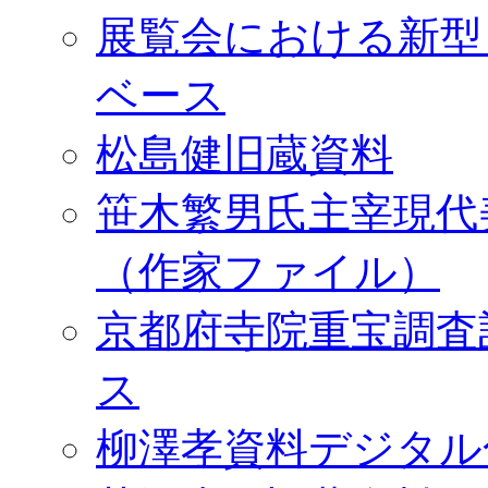
展覧会における新型
ベース
松島健旧蔵資料
笹木繁男氏主宰現代
（作家ファイル）
京都府寺院重宝調査
ス
柳澤孝資料デジタル