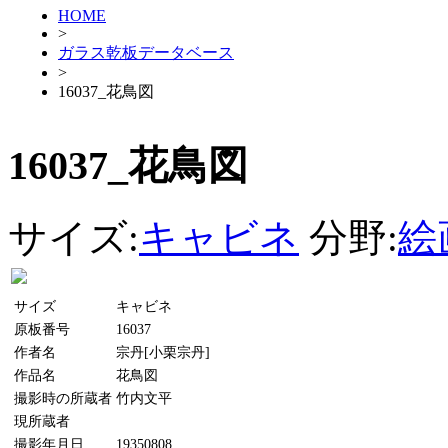
HOME
>
ガラス乾板データベース
>
16037_花鳥図
16037_花鳥図
サイズ:
キャビネ
分野:
絵
サイズ
キャビネ
原板番号
16037
作者名
宗丹[小栗宗丹]
作品名
花鳥図
撮影時の所蔵者
竹内文平
現所蔵者
撮影年月日
19350808