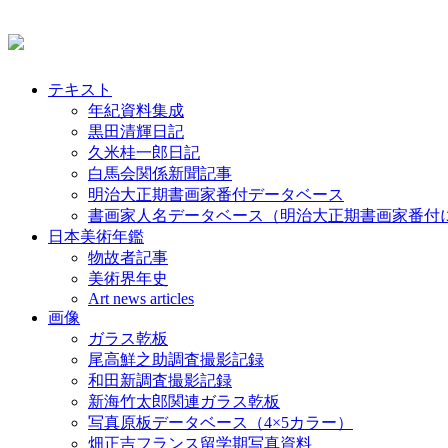
テキスト
年紀資料集成
黒田清輝日記
久米桂一郎日記
白馬会関係新聞記事
明治大正期書画家番付データベース
書画家人名データベース（明治大正期書画家番付
日本美術年鑑
物故者記事
美術界年史
Art news articles
画像
ガラス乾板
尾高鮮之助調査撮影記録
和田新調査撮影記録
新海竹太郎関連ガラス乾板
写真原板データベース（4×5カラー）
畑正吉フランス留学期写真資料