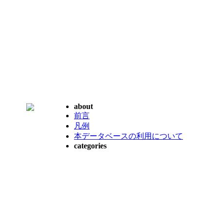
about
前言
凡例
本データベースの利用について
categories