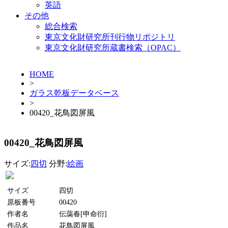
英語
その他
総合検索
東京文化財研究所刊行物リポジトリ
東京文化財研究所蔵書検索（OPAC）
HOME
>
ガラス乾板データベース
>
00420_花鳥図屏風
00420_花鳥図屏風
サイズ:
四切
分野:
絵画
サイズ
四切
原板番号
00420
作者名
伝藹春[申命衍]
作品名
花鳥図屏風