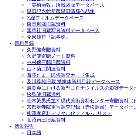
『美術画報』所載図版データベース
黒田記念館所蔵黒田清輝作品集
X線フィルムデータベース
森岡柳蔵旧蔵資料
國華社旧蔵写真資料データベース
今泉雄作『記事珠』
資料目録
久野健寄贈資料
久野健寄贈ノート資料
中村傳三郎旧蔵資料
山下菊二関連資料
斎藤たま 民俗調査カード集成
及川尊雄旧蔵 紙媒体資料目録データベース
展覧会における新型コロナウイルスの影響データ
松島健旧蔵資料
笹木繁男氏主宰現代美術資料センター寄贈資料（
京都府寺院重宝調査記録（赤松調書）データベー
柳澤孝資料デジタル化フィルム_リスト
菅沼貞三旧蔵資料
活動報告
日本語