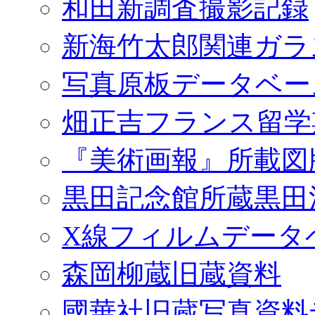
和田新調査撮影記録
新海竹太郎関連ガラ
写真原板データベー
畑正吉フランス留学
『美術画報』所載図
黒田記念館所蔵黒田
X線フィルムデータ
森岡柳蔵旧蔵資料
國華社旧蔵写真資料