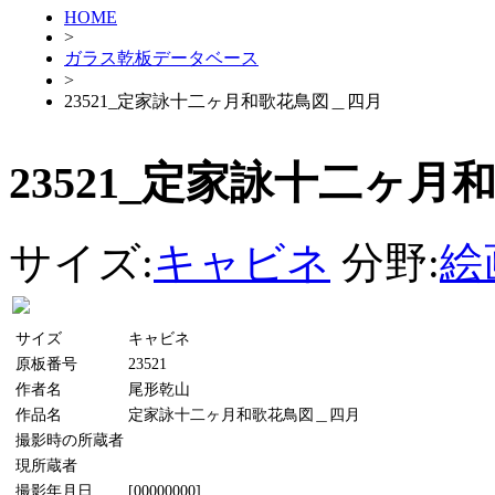
HOME
>
ガラス乾板データベース
>
23521_定家詠十二ヶ月和歌花鳥図＿四月
23521_定家詠十二ヶ
サイズ:
キャビネ
分野:
絵
サイズ
キャビネ
原板番号
23521
作者名
尾形乾山
作品名
定家詠十二ヶ月和歌花鳥図＿四月
撮影時の所蔵者
現所蔵者
撮影年月日
[00000000]