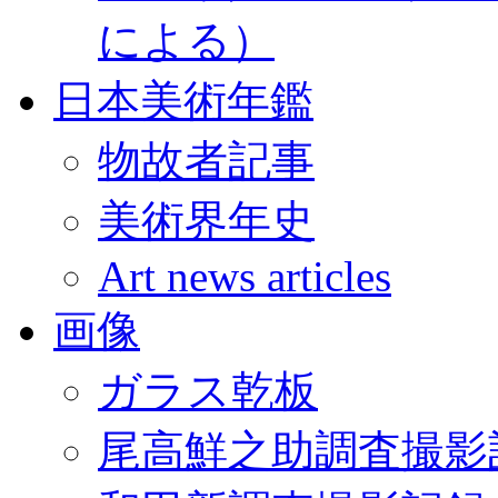
による）
日本美術年鑑
物故者記事
美術界年史
Art news articles
画像
ガラス乾板
尾高鮮之助調査撮影