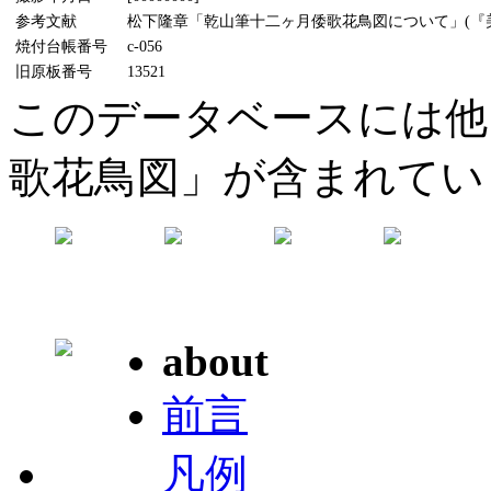
参考文献
松下隆章「乾山筆十二ヶ月倭歌花鳥図について」(『美術研
焼付台帳番号
c-056
旧原板番号
13521
このデータベースには他
歌花鳥図」が含まれてい
about
前言
凡例