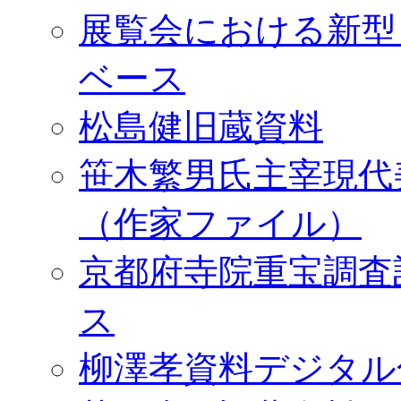
展覧会における新型
ベース
松島健旧蔵資料
笹木繁男氏主宰現代
（作家ファイル）
京都府寺院重宝調査
ス
柳澤孝資料デジタル