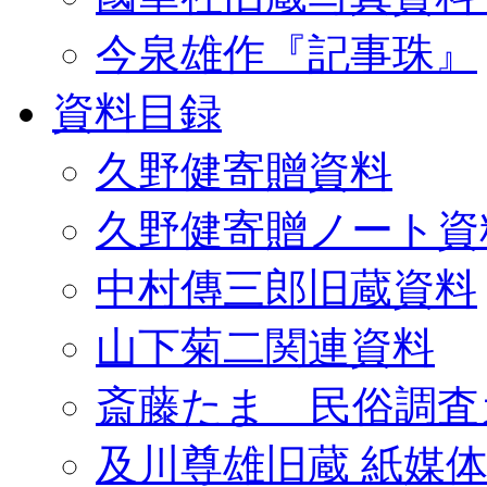
今泉雄作『記事珠』
資料目録
久野健寄贈資料
久野健寄贈ノート資
中村傳三郎旧蔵資料
山下菊二関連資料
斎藤たま 民俗調査
及川尊雄旧蔵 紙媒