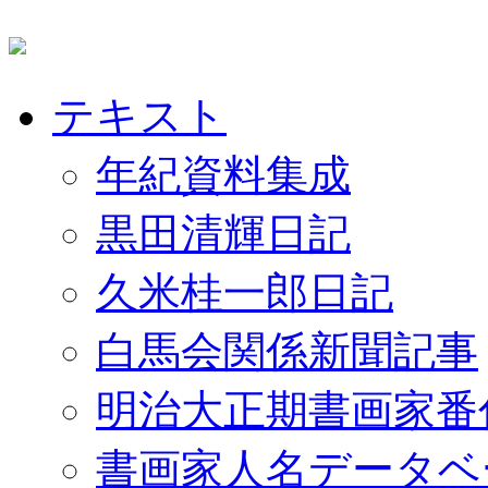
テキスト
年紀資料集成
黒田清輝日記
久米桂一郎日記
白馬会関係新聞記事
明治大正期書画家番
書画家人名データベ