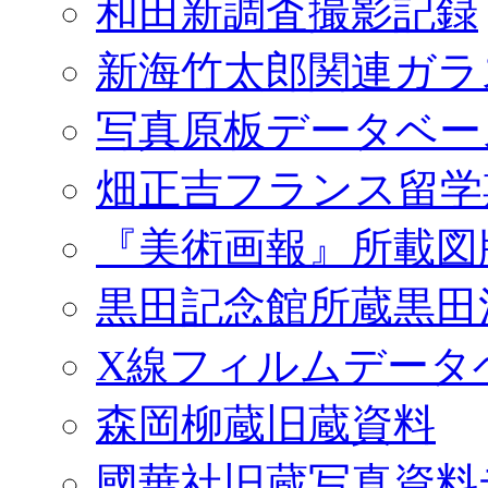
和田新調査撮影記録
新海竹太郎関連ガラ
写真原板データベー
畑正吉フランス留学
『美術画報』所載図
黒田記念館所蔵黒田
X線フィルムデータ
森岡柳蔵旧蔵資料
國華社旧蔵写真資料