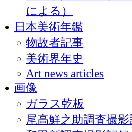
による）
日本美術年鑑
物故者記事
美術界年史
Art news articles
画像
ガラス乾板
尾高鮮之助調査撮影