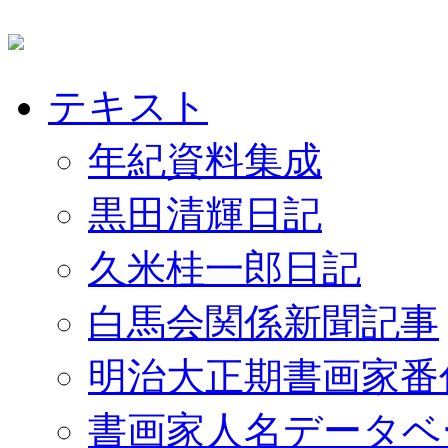
テキスト
年紀資料集成
黒田清輝日記
久米桂一郎日記
白馬会関係新聞記事
明治大正期書画家番
書画家人名データベ