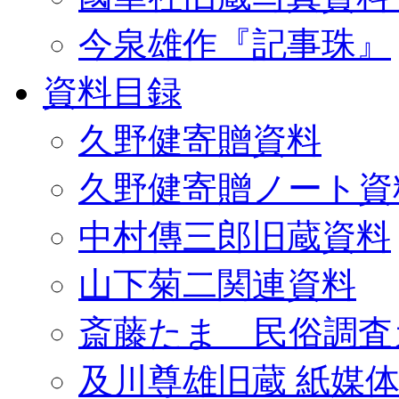
今泉雄作『記事珠』
資料目録
久野健寄贈資料
久野健寄贈ノート資
中村傳三郎旧蔵資料
山下菊二関連資料
斎藤たま 民俗調査
及川尊雄旧蔵 紙媒