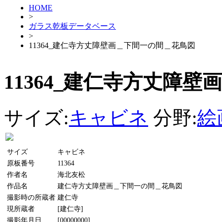
HOME
>
ガラス乾板データベース
>
11364_建仁寺方丈障壁画＿下間一の間＿花鳥図
11364_建仁寺方丈障
サイズ:
キャビネ
分野:
絵
サイズ
キャビネ
原板番号
11364
作者名
海北友松
作品名
建仁寺方丈障壁画＿下間一の間＿花鳥図
撮影時の所蔵者
建仁寺
現所蔵者
[建仁寺]
撮影年月日
[00000000]