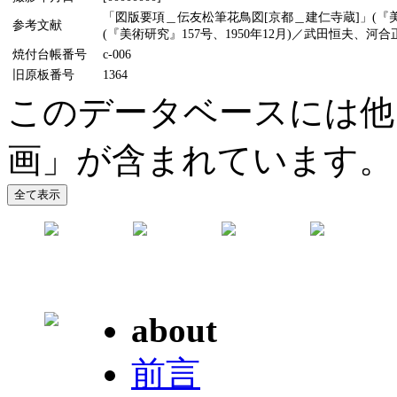
「図版要項＿伝友松筆花鳥図[京都＿建仁寺蔵]」(『美
参考文献
(『美術研究』157号、1950年12月)／武田恒夫、河
焼付台帳番号
c-006
旧原板番号
1364
このデータベースには他
画」が含まれています。
about
前言