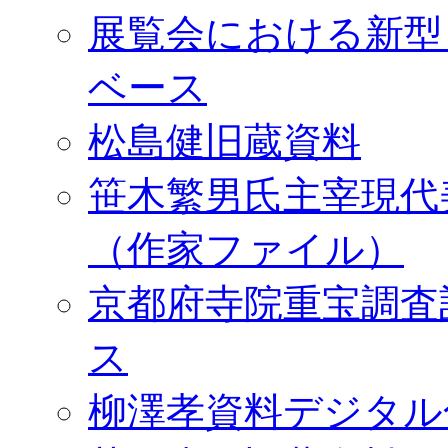
展覧会における新型
ベース
松島健旧蔵資料
笹木繁男氏主宰現代
（作家ファイル）
京都府寺院重宝調査
ス
柳澤孝資料デジタル