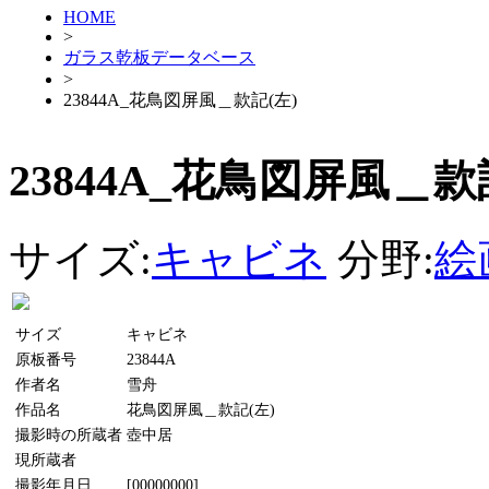
HOME
>
ガラス乾板データベース
>
23844A_花鳥図屏風＿款記(左)
23844A_花鳥図屏風＿款
サイズ:
キャビネ
分野:
絵
サイズ
キャビネ
原板番号
23844A
作者名
雪舟
作品名
花鳥図屏風＿款記(左)
撮影時の所蔵者
壺中居
現所蔵者
撮影年月日
[00000000]