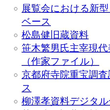
展覧会における新型
ベース
松島健旧蔵資料
笹木繁男氏主宰現代
（作家ファイル）
京都府寺院重宝調査
ス
柳澤孝資料デジタル