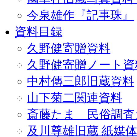
今泉雄作『記事珠』
資料目録
久野健寄贈資料
久野健寄贈ノート資
中村傳三郎旧蔵資料
山下菊二関連資料
斎藤たま 民俗調査
及川尊雄旧蔵 紙媒