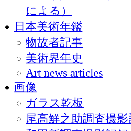
による）
日本美術年鑑
物故者記事
美術界年史
Art news articles
画像
ガラス乾板
尾高鮮之助調査撮影