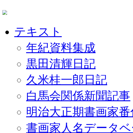
テキスト
年紀資料集成
黒田清輝日記
久米桂一郎日記
白馬会関係新聞記事
明治大正期書画家番
書画家人名データベ