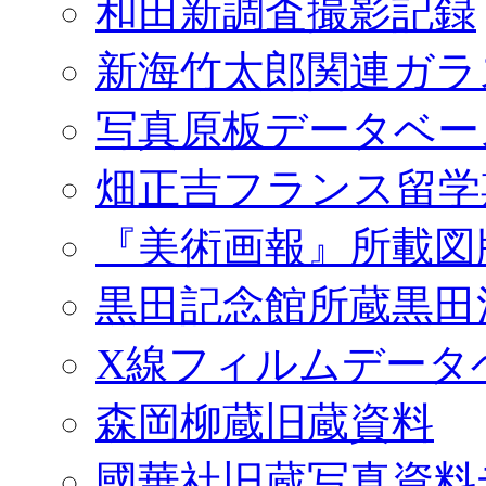
和田新調査撮影記録
新海竹太郎関連ガラ
写真原板データベー
畑正吉フランス留学
『美術画報』所載図
黒田記念館所蔵黒田
X線フィルムデータ
森岡柳蔵旧蔵資料
國華社旧蔵写真資料