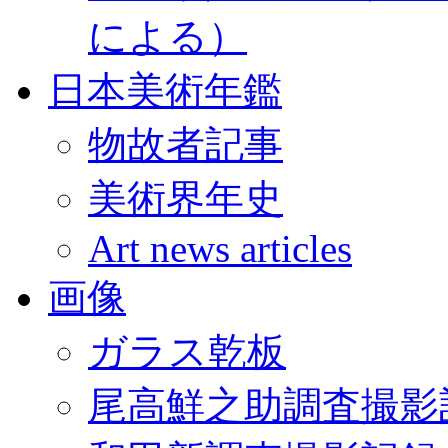
による）
日本美術年鑑
物故者記事
美術界年史
Art news articles
画像
ガラス乾板
尾高鮮之助調査撮影