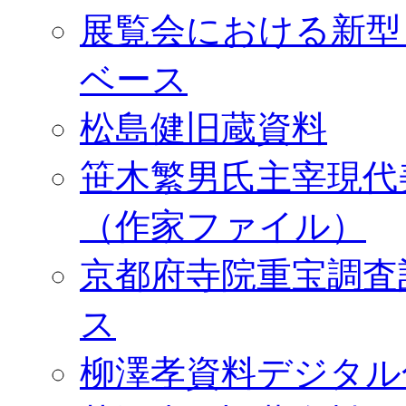
展覧会における新型
ベース
松島健旧蔵資料
笹木繁男氏主宰現代
（作家ファイル）
京都府寺院重宝調査
ス
柳澤孝資料デジタル