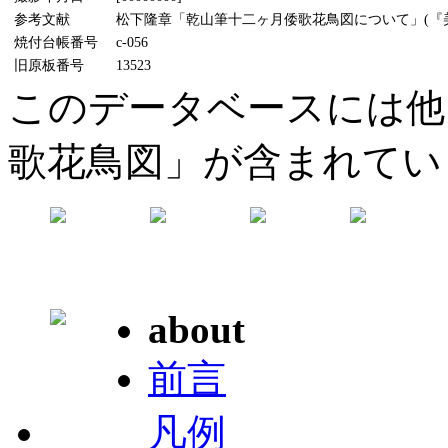
参考文献
松下隆章「乾山筆十二ヶ月倭歌花鳥図について」(『美術研
焼付台帳番号
c-056
旧原板番号
13523
このデータベースには他
歌花鳥図」が含まれてい
about
前言
凡例