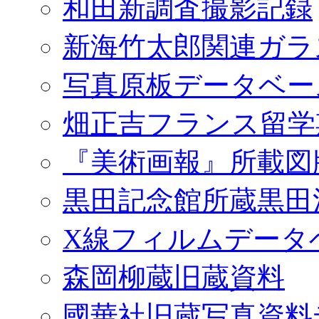
和田新調査撮影記録
新海竹太郎関連ガラ
写真原板データベー
畑正吉フランス留学
『美術画報』所載図
黒田記念館所蔵黒田
X線フィルムデータ
森岡柳蔵旧蔵資料
國華社旧蔵写真資料