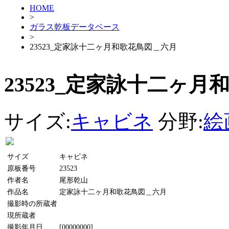
HOME
>
ガラス乾板データベース
>
23523_定家詠十二ヶ月和歌花鳥図＿六月
23523_定家詠十二ヶ
サイズ:
キャビネ
分野:
絵
サイズ
キャビネ
原板番号
23523
作者名
尾形乾山
作品名
定家詠十二ヶ月和歌花鳥図＿六月
撮影時の所蔵者
現所蔵者
撮影年月日
[00000000]