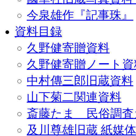
今泉雄作『記事珠』
資料目録
久野健寄贈資料
久野健寄贈ノート資
中村傳三郎旧蔵資料
山下菊二関連資料
斎藤たま 民俗調査
及川尊雄旧蔵 紙媒