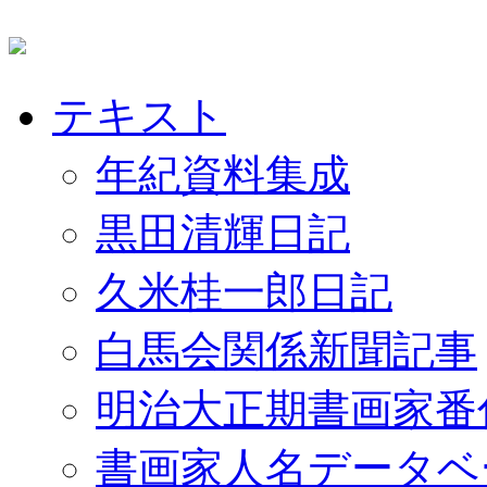
テキスト
年紀資料集成
黒田清輝日記
久米桂一郎日記
白馬会関係新聞記事
明治大正期書画家番
書画家人名データベ