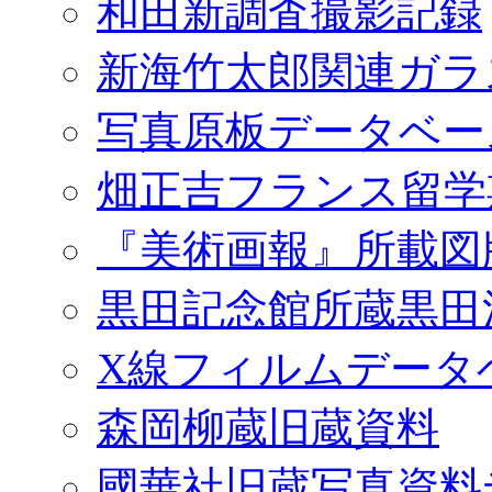
和田新調査撮影記録
新海竹太郎関連ガラ
写真原板データベー
畑正吉フランス留学
『美術画報』所載図
黒田記念館所蔵黒田
X線フィルムデータ
森岡柳蔵旧蔵資料
國華社旧蔵写真資料