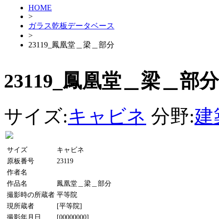
HOME
>
ガラス乾板データベース
>
23119_鳳凰堂＿梁＿部分
23119_鳳凰堂＿梁＿部分
サイズ:
キャビネ
分野:
建
サイズ
キャビネ
原板番号
23119
作者名
作品名
鳳凰堂＿梁＿部分
撮影時の所蔵者
平等院
現所蔵者
[平等院]
撮影年月日
[00000000]