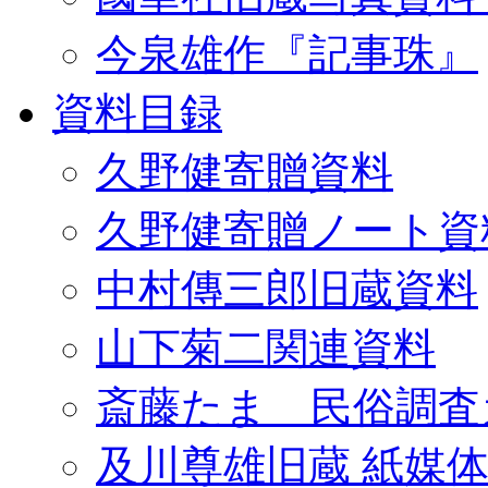
今泉雄作『記事珠』
資料目録
久野健寄贈資料
久野健寄贈ノート資
中村傳三郎旧蔵資料
山下菊二関連資料
斎藤たま 民俗調査
及川尊雄旧蔵 紙媒