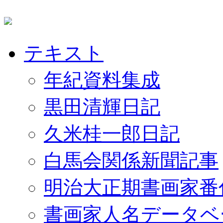
テキスト
年紀資料集成
黒田清輝日記
久米桂一郎日記
白馬会関係新聞記事
明治大正期書画家番
書画家人名データベ