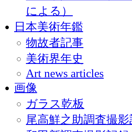
による）
日本美術年鑑
物故者記事
美術界年史
Art news articles
画像
ガラス乾板
尾高鮮之助調査撮影