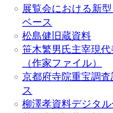
展覧会における新型
ベース
松島健旧蔵資料
笹木繁男氏主宰現代
（作家ファイル）
京都府寺院重宝調査
ス
柳澤孝資料デジタル