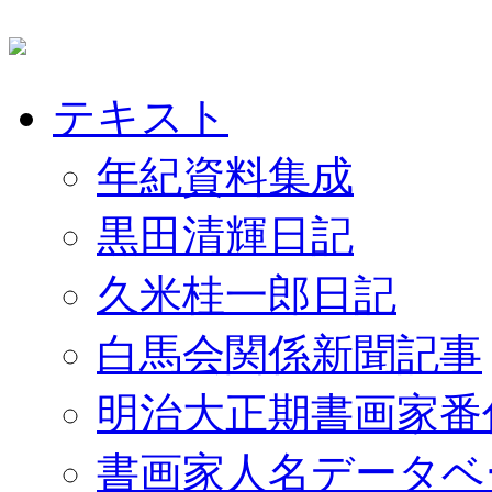
テキスト
年紀資料集成
黒田清輝日記
久米桂一郎日記
白馬会関係新聞記事
明治大正期書画家番
書画家人名データベ