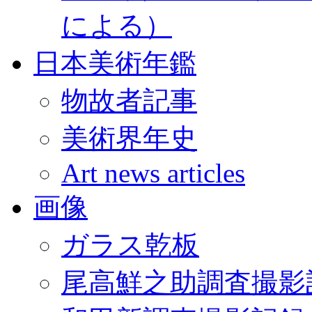
による）
日本美術年鑑
物故者記事
美術界年史
Art news articles
画像
ガラス乾板
尾高鮮之助調査撮影