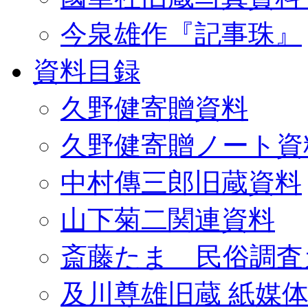
今泉雄作『記事珠』
資料目録
久野健寄贈資料
久野健寄贈ノート資
中村傳三郎旧蔵資料
山下菊二関連資料
斎藤たま 民俗調査
及川尊雄旧蔵 紙媒