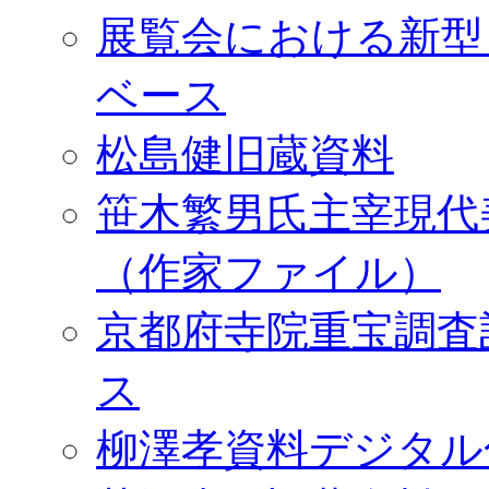
展覧会における新型
ベース
松島健旧蔵資料
笹木繁男氏主宰現代
（作家ファイル）
京都府寺院重宝調査
ス
柳澤孝資料デジタル