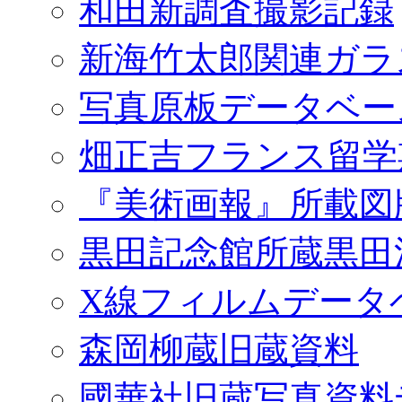
和田新調査撮影記録
新海竹太郎関連ガラ
写真原板データベー
畑正吉フランス留学
『美術画報』所載図
黒田記念館所蔵黒田
X線フィルムデータ
森岡柳蔵旧蔵資料
國華社旧蔵写真資料