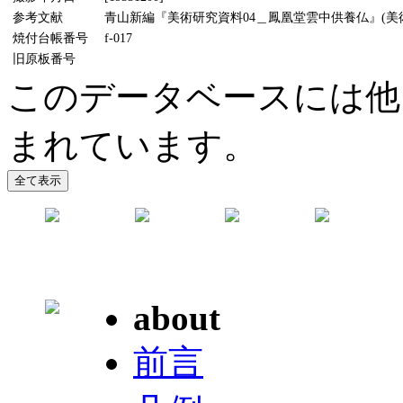
参考文献
青山新編『美術研究資料04＿鳳凰堂雲中供養仏』(美術懇話
焼付台帳番号
f-017
旧原板番号
このデータベースには他
まれています。
about
前言