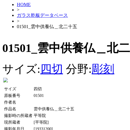
HOME
>
ガラス乾板データベース
>
01501_雲中供養仏＿北二十五
01501_雲中供養仏＿北
サイズ:
四切
分野:
彫刻
サイズ
四切
原板番号
01501
作者名
作品名
雲中供養仏＿北二十五
撮影時の所蔵者
平等院
現所蔵者
[平等院]
撮影年月日
[19331200]