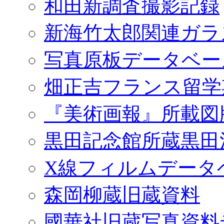
和田新調査撮影記録
新海竹太郎関連ガラ
写真原板データベー
畑正吉フランス留学
『美術画報』所載図
黒田記念館所蔵黒田
X線フィルムデータ
森岡柳蔵旧蔵資料
國華社旧蔵写真資料