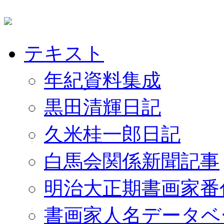
テキスト
年紀資料集成
黒田清輝日記
久米桂一郎日記
白馬会関係新聞記事
明治大正期書画家番
書画家人名データベ