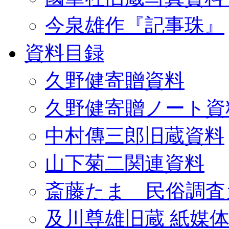
今泉雄作『記事珠』
資料目録
久野健寄贈資料
久野健寄贈ノート資
中村傳三郎旧蔵資料
山下菊二関連資料
斎藤たま 民俗調査
及川尊雄旧蔵 紙媒