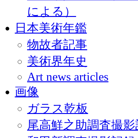
による）
日本美術年鑑
物故者記事
美術界年史
Art news articles
画像
ガラス乾板
尾高鮮之助調査撮影