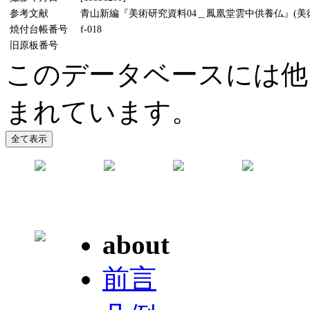
参考文献
青山新編『美術研究資料04＿鳳凰堂雲中供養仏』(美術懇話
焼付台帳番号
f-018
旧原板番号
このデータベースには他
まれています。
about
前言