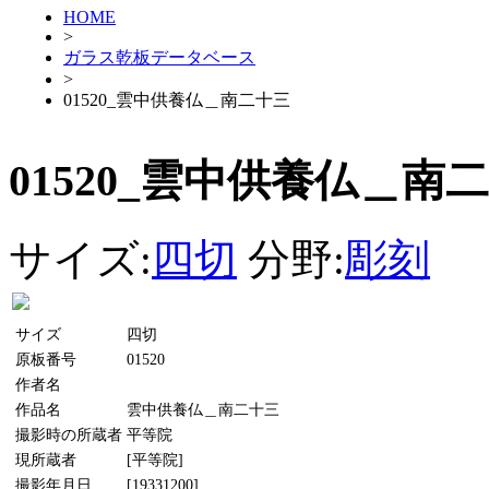
HOME
>
ガラス乾板データベース
>
01520_雲中供養仏＿南二十三
01520_雲中供養仏＿南
サイズ:
四切
分野:
彫刻
サイズ
四切
原板番号
01520
作者名
作品名
雲中供養仏＿南二十三
撮影時の所蔵者
平等院
現所蔵者
[平等院]
撮影年月日
[19331200]