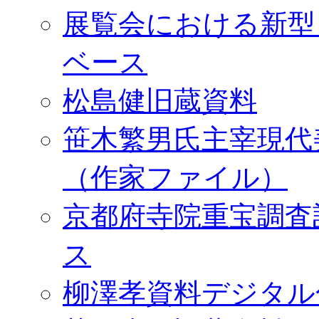
展覧会における新型
ベース
松島健旧蔵資料
笹木繁男氏主宰現代
（作家ファイル）
京都府寺院重宝調査
ス
柳澤孝資料デジタル