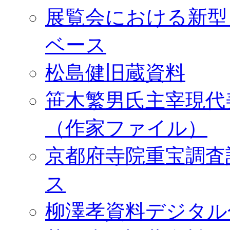
展覧会における新型
ベース
松島健旧蔵資料
笹木繁男氏主宰現代
（作家ファイル）
京都府寺院重宝調査
ス
柳澤孝資料デジタル