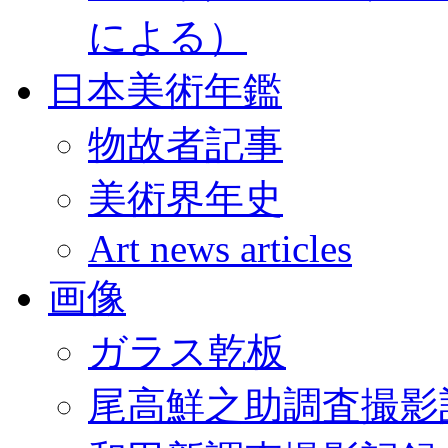
による）
日本美術年鑑
物故者記事
美術界年史
Art news articles
画像
ガラス乾板
尾高鮮之助調査撮影