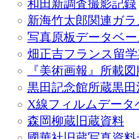
和田新調査撮影記録
新海竹太郎関連ガラ
写真原板データベー
畑正吉フランス留学
『美術画報』所載図
黒田記念館所蔵黒田
X線フィルムデータ
森岡柳蔵旧蔵資料
國華社旧蔵写真資料