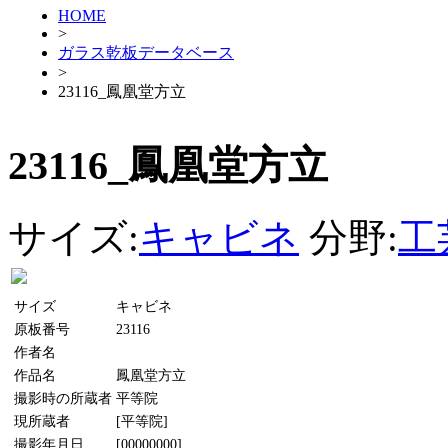
HOME
>
ガラス乾板データベース
>
23116_鳳凰堂方立
23116_鳳凰堂方立
サイズ:
キャビネ
分野:
工
サイズ
キャビネ
原板番号
23116
作者名
作品名
鳳凰堂方立
撮影時の所蔵者
平等院
現所蔵者
[平等院]
撮影年月日
[00000000]