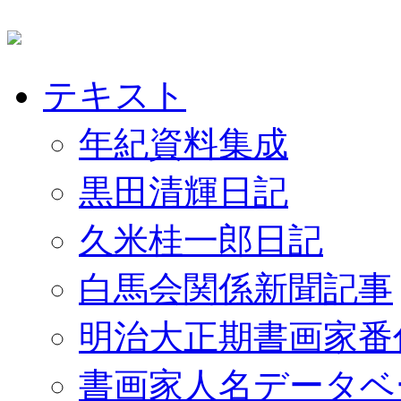
テキスト
年紀資料集成
黒田清輝日記
久米桂一郎日記
白馬会関係新聞記事
明治大正期書画家番
書画家人名データベ