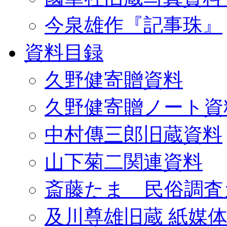
今泉雄作『記事珠』
資料目録
久野健寄贈資料
久野健寄贈ノート資
中村傳三郎旧蔵資料
山下菊二関連資料
斎藤たま 民俗調査
及川尊雄旧蔵 紙媒