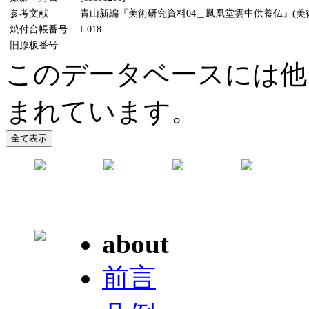
参考文献
青山新編『美術研究資料04＿鳳凰堂雲中供養仏』(美術懇話
焼付台帳番号
f-018
旧原板番号
このデータベースには他
まれています。
about
前言