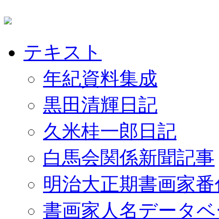
テキスト
年紀資料集成
黒田清輝日記
久米桂一郎日記
白馬会関係新聞記事
明治大正期書画家番
書画家人名データベ