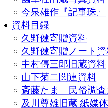
今泉雄作『記事珠』
資料目録
久野健寄贈資料
久野健寄贈ノート資
中村傳三郎旧蔵資料
山下菊二関連資料
斎藤たま 民俗調査
及川尊雄旧蔵 紙媒