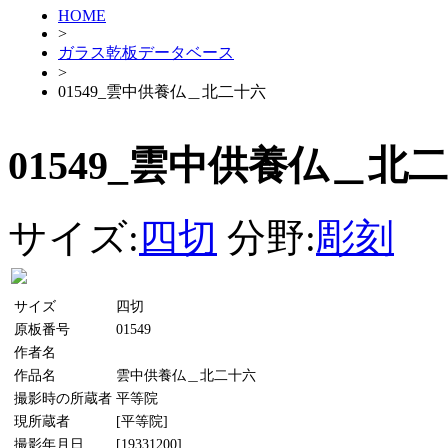
HOME
>
ガラス乾板データベース
>
01549_雲中供養仏＿北二十六
01549_雲中供養仏＿北
サイズ:
四切
分野:
彫刻
サイズ
四切
原板番号
01549
作者名
作品名
雲中供養仏＿北二十六
撮影時の所蔵者
平等院
現所蔵者
[平等院]
撮影年月日
[19331200]