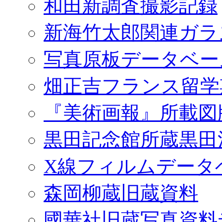
和田新調査撮影記録
新海竹太郎関連ガラ
写真原板データベー
畑正吉フランス留学
『美術画報』所載図
黒田記念館所蔵黒田
X線フィルムデータ
森岡柳蔵旧蔵資料
國華社旧蔵写真資料