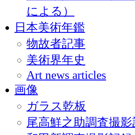
による）
日本美術年鑑
物故者記事
美術界年史
Art news articles
画像
ガラス乾板
尾高鮮之助調査撮影