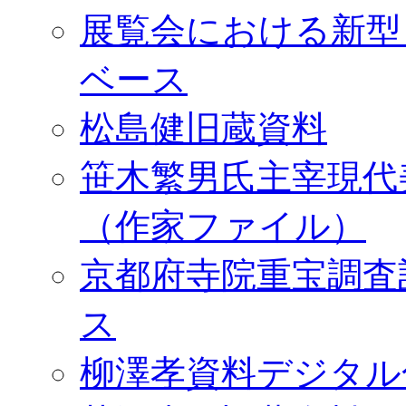
展覧会における新型
ベース
松島健旧蔵資料
笹木繁男氏主宰現代
（作家ファイル）
京都府寺院重宝調査
ス
柳澤孝資料デジタル