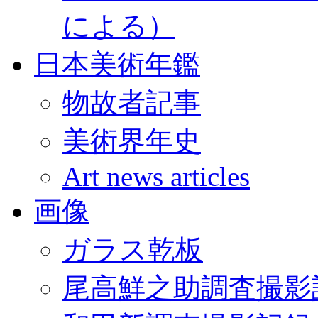
による）
日本美術年鑑
物故者記事
美術界年史
Art news articles
画像
ガラス乾板
尾高鮮之助調査撮影