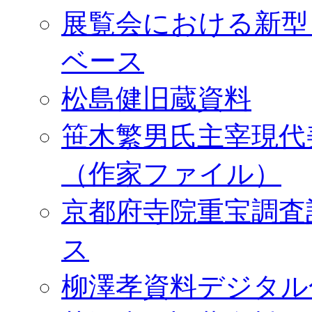
展覧会における新型
ベース
松島健旧蔵資料
笹木繁男氏主宰現代
（作家ファイル）
京都府寺院重宝調査
ス
柳澤孝資料デジタル