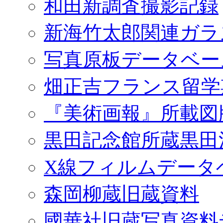
和田新調査撮影記録
新海竹太郎関連ガラ
写真原板データベー
畑正吉フランス留学
『美術画報』所載図
黒田記念館所蔵黒田
X線フィルムデータ
森岡柳蔵旧蔵資料
國華社旧蔵写真資料