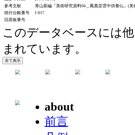
参考文献
青山新編『美術研究資料04＿鳳凰堂雲中供養仏』(美術懇話
焼付台帳番号
f-017
旧原板番号
このデータベースには他
まれています。
about
前言