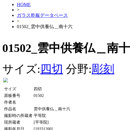
HOME
>
ガラス乾板データベース
>
01502_雲中供養仏＿南十六
01502_雲中供養仏＿南
サイズ:
四切
分野:
彫刻
サイズ
四切
原板番号
01502
作者名
作品名
雲中供養仏＿南十六
撮影時の所蔵者
平等院
現所蔵者
[平等院]
撮影年月日
[19331200]