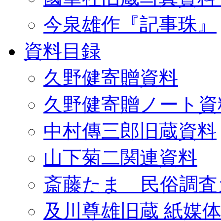
今泉雄作『記事珠』
資料目録
久野健寄贈資料
久野健寄贈ノート資
中村傳三郎旧蔵資料
山下菊二関連資料
斎藤たま 民俗調査
及川尊雄旧蔵 紙媒