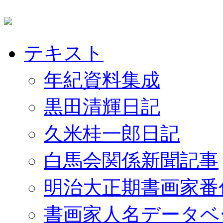
テキスト
年紀資料集成
黒田清輝日記
久米桂一郎日記
白馬会関係新聞記事
明治大正期書画家番
書画家人名データベ