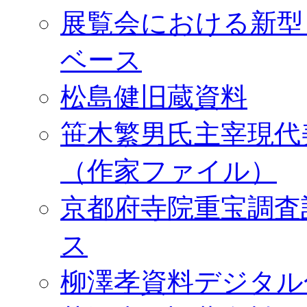
展覧会における新型
ベース
松島健旧蔵資料
笹木繁男氏主宰現代
（作家ファイル）
京都府寺院重宝調査
ス
柳澤孝資料デジタル