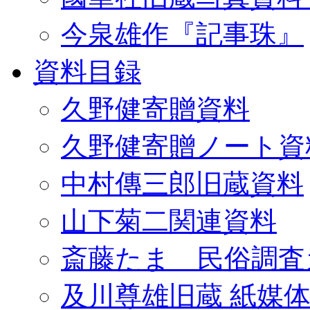
今泉雄作『記事珠』
資料目録
久野健寄贈資料
久野健寄贈ノート資
中村傳三郎旧蔵資料
山下菊二関連資料
斎藤たま 民俗調査
及川尊雄旧蔵 紙媒