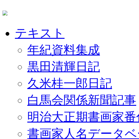
テキスト
年紀資料集成
黒田清輝日記
久米桂一郎日記
白馬会関係新聞記事
明治大正期書画家番
書画家人名データベ