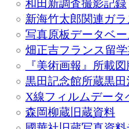
和田新調査撮影記録
新海竹太郎関連ガラ
写真原板データベー
畑正吉フランス留学
『美術画報』所載図
黒田記念館所蔵黒田
X線フィルムデータ
森岡柳蔵旧蔵資料
國華社旧蔵写真資料