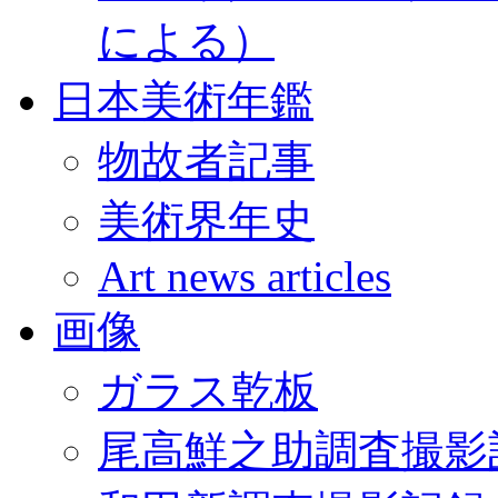
による）
日本美術年鑑
物故者記事
美術界年史
Art news articles
画像
ガラス乾板
尾高鮮之助調査撮影