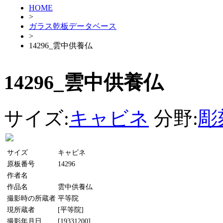
HOME
>
ガラス乾板データベース
>
14296_雲中供養仏
14296_雲中供養仏
サイズ:
キャビネ
分野:
彫
サイズ
キャビネ
原板番号
14296
作者名
作品名
雲中供養仏
撮影時の所蔵者
平等院
現所蔵者
[平等院]
撮影年月日
[19331200]