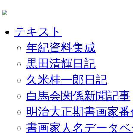
テキスト
年紀資料集成
黒田清輝日記
久米桂一郎日記
白馬会関係新聞記事
明治大正期書画家番
書画家人名データベ