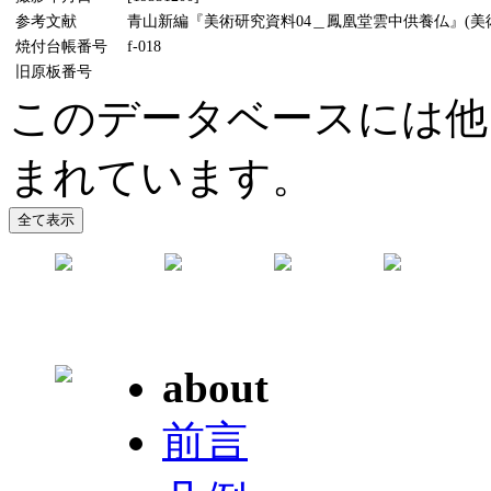
参考文献
青山新編『美術研究資料04＿鳳凰堂雲中供養仏』(美術懇話
焼付台帳番号
f-018
旧原板番号
このデータベースには他
まれています。
about
前言