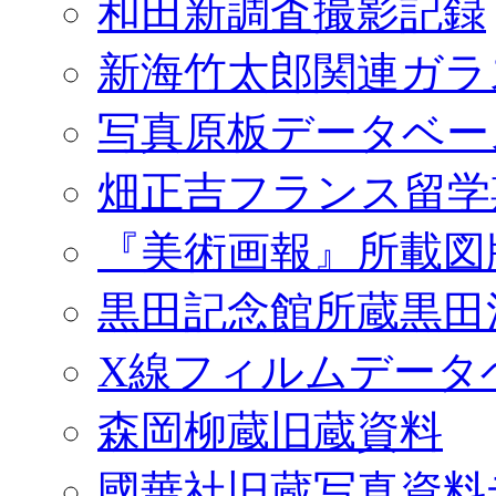
和田新調査撮影記録
新海竹太郎関連ガラ
写真原板データベー
畑正吉フランス留学
『美術画報』所載図
黒田記念館所蔵黒田
X線フィルムデータ
森岡柳蔵旧蔵資料
國華社旧蔵写真資料