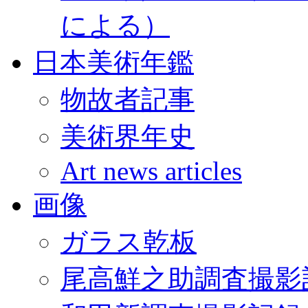
による）
日本美術年鑑
物故者記事
美術界年史
Art news articles
画像
ガラス乾板
尾高鮮之助調査撮影