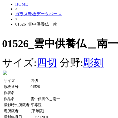
HOME
>
ガラス乾板データベース
>
01526_雲中供養仏＿南一
01526_雲中供養仏＿南一
サイズ:
四切
分野:
彫刻
サイズ
四切
原板番号
01526
作者名
作品名
雲中供養仏＿南一
撮影時の所蔵者
平等院
現所蔵者
[平等院]
撮影年月日
[19331200]