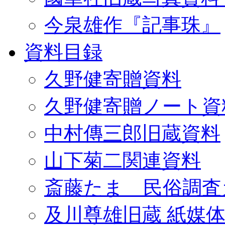
今泉雄作『記事珠』
資料目録
久野健寄贈資料
久野健寄贈ノート資
中村傳三郎旧蔵資料
山下菊二関連資料
斎藤たま 民俗調査
及川尊雄旧蔵 紙媒