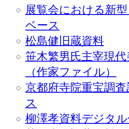
展覧会における新型
ベース
松島健旧蔵資料
笹木繁男氏主宰現代
（作家ファイル）
京都府寺院重宝調査
ス
柳澤孝資料デジタル