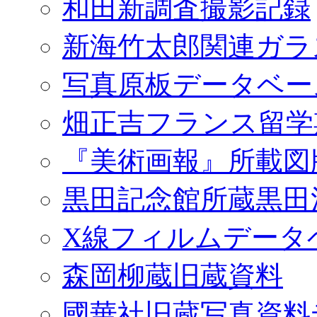
和田新調査撮影記録
新海竹太郎関連ガラ
写真原板データベー
畑正吉フランス留学
『美術画報』所載図
黒田記念館所蔵黒田
X線フィルムデータ
森岡柳蔵旧蔵資料
國華社旧蔵写真資料