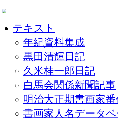
テキスト
年紀資料集成
黒田清輝日記
久米桂一郎日記
白馬会関係新聞記事
明治大正期書画家番
書画家人名データベ