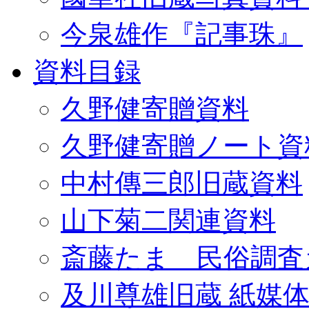
今泉雄作『記事珠』
資料目録
久野健寄贈資料
久野健寄贈ノート資
中村傳三郎旧蔵資料
山下菊二関連資料
斎藤たま 民俗調査
及川尊雄旧蔵 紙媒