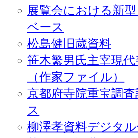
展覧会における新型
ベース
松島健旧蔵資料
笹木繁男氏主宰現代
（作家ファイル）
京都府寺院重宝調査
ス
柳澤孝資料デジタル