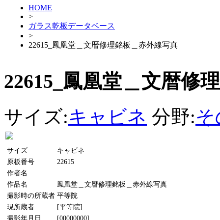
HOME
>
ガラス乾板データベース
>
22615_鳳凰堂＿文暦修理銘板＿赤外線写真
22615_鳳凰堂＿文暦
サイズ:
キャビネ
分野:
そ
サイズ
キャビネ
原板番号
22615
作者名
作品名
鳳凰堂＿文暦修理銘板＿赤外線写真
撮影時の所蔵者
平等院
現所蔵者
[平等院]
撮影年月日
[00000000]