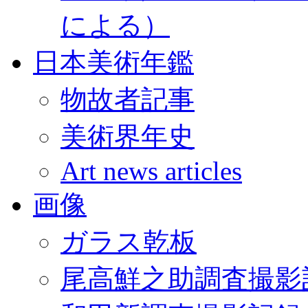
による）
日本美術年鑑
物故者記事
美術界年史
Art news articles
画像
ガラス乾板
尾高鮮之助調査撮影