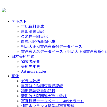
テキスト
年紀資料集成
黒田清輝日記
久米桂一郎日記
白馬会関係新聞記事
明治大正期書画家番付データベース
書画家人名データベース（明治大正期書画家番付
日本美術年鑑
物故者記事
美術界年史
Art news articles
画像
ガラス乾板
尾高鮮之助調査撮影記録
和田新調査撮影記録
新海竹太郎関連ガラス乾板
写真原板データベース（4×5カラー）
畑正吉フランス留学期写真資料