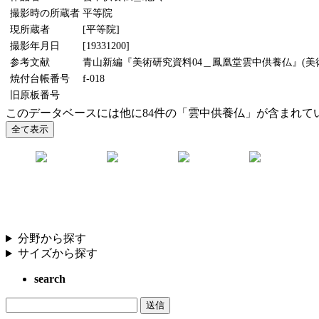
撮影時の所蔵者
平等院
現所蔵者
[平等院]
撮影年月日
[19331200]
参考文献
青山新編『美術研究資料04＿鳳凰堂雲中供養仏』(美術懇話
焼付台帳番号
f-018
旧原板番号
このデータベースには他に84件の「雲中供養仏」が含まれて
分野から探す
サイズから探す
search