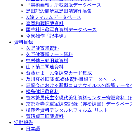
『美術画報』所載図版データベース
黒田記念館所蔵黒田清輝作品集
X線フィルムデータベース
森岡柳蔵旧蔵資料
國華社旧蔵写真資料データベース
今泉雄作『記事珠』
資料目録
久野健寄贈資料
久野健寄贈ノート資料
中村傳三郎旧蔵資料
山下菊二関連資料
斎藤たま 民俗調査カード集成
及川尊雄旧蔵 紙媒体資料目録データベース
展覧会における新型コロナウイルスの影響データ
松島健旧蔵資料
笹木繁男氏主宰現代美術資料センター寄贈資料（
京都府寺院重宝調査記録（赤松調書）データベー
柳澤孝資料デジタル化フィルム_リスト
菅沼貞三旧蔵資料
活動報告
日本語