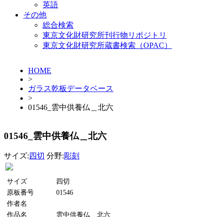
英語
その他
総合検索
東京文化財研究所刊行物リポジトリ
東京文化財研究所蔵書検索（OPAC）
HOME
>
ガラス乾板データベース
>
01546_雲中供養仏＿北六
01546_雲中供養仏＿北六
サイズ:
四切
分野:
彫刻
サイズ
四切
原板番号
01546
作者名
作品名
雲中供養仏＿北六