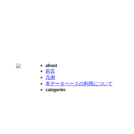
about
前言
凡例
本データベースの利用について
categories