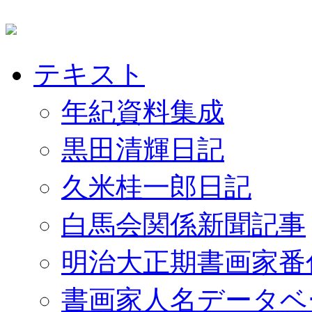
テキスト
年紀資料集成
黒田清輝日記
久米桂一郎日記
白馬会関係新聞記事
明治大正期書画家番
書画家人名データベ