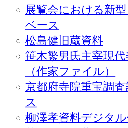
展覧会における新型
ベース
松島健旧蔵資料
笹木繁男氏主宰現代
（作家ファイル）
京都府寺院重宝調査
ス
柳澤孝資料デジタル