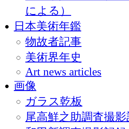
による）
日本美術年鑑
物故者記事
美術界年史
Art news articles
画像
ガラス乾板
尾高鮮之助調査撮影