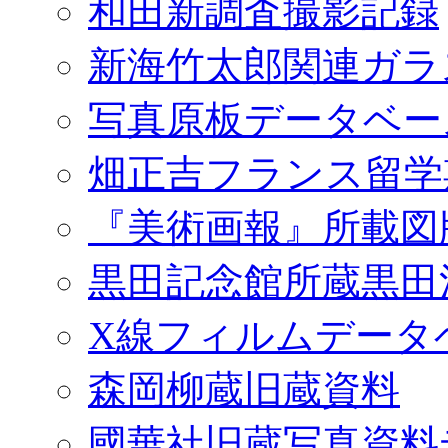
和田新調査撮影記録
新海竹太郎関連ガラ
写真原板データベー
畑正吉フランス留学
『美術画報』所載図
黒田記念館所蔵黒田
X線フィルムデータ
森岡柳蔵旧蔵資料
國華社旧蔵写真資料