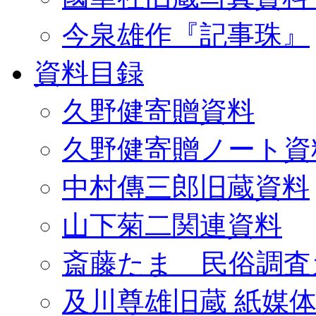
今泉雄作『記事珠』
資料目録
久野健寄贈資料
久野健寄贈ノート資
中村傳三郎旧蔵資料
山下菊二関連資料
斎藤たま 民俗調査
及川尊雄旧蔵 紙媒