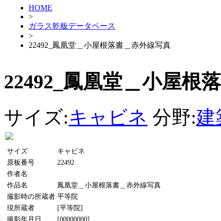
HOME
>
ガラス乾板データベース
>
22492_鳳凰堂＿小屋根落書＿赤外線写真
22492_鳳凰堂＿小屋
サイズ:
キャビネ
分野:
建
サイズ
キャビネ
原板番号
22492
作者名
作品名
鳳凰堂＿小屋根落書＿赤外線写真
撮影時の所蔵者
平等院
現所蔵者
[平等院]
撮影年月日
[00000000]