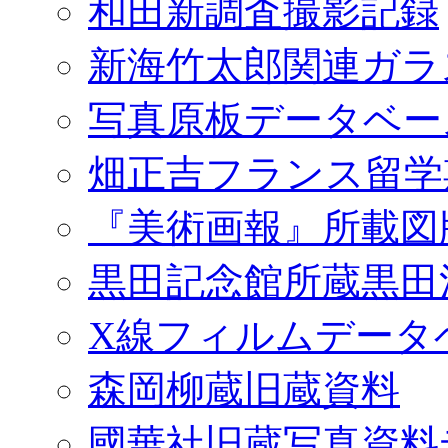
和田新調査撮影記録
新海竹太郎関連ガラ
写真原板データベー
畑正吉フランス留学
『美術画報』所載図
黒田記念館所蔵黒田
X線フィルムデータ
森岡柳蔵旧蔵資料
國華社旧蔵写真資料