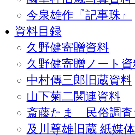
今泉雄作『記事珠』
資料目録
久野健寄贈資料
久野健寄贈ノート資
中村傳三郎旧蔵資料
山下菊二関連資料
斎藤たま 民俗調査
及川尊雄旧蔵 紙媒