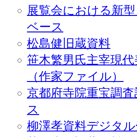
展覧会における新型
ベース
松島健旧蔵資料
笹木繁男氏主宰現代
（作家ファイル）
京都府寺院重宝調査
ス
柳澤孝資料デジタル