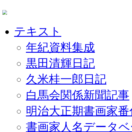
テキスト
年紀資料集成
黒田清輝日記
久米桂一郎日記
白馬会関係新聞記事
明治大正期書画家番
書画家人名データベ