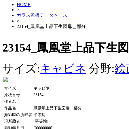
HOME
>
ガラス乾板データベース
>
23154_鳳凰堂上品下生図扉＿部分
23154_鳳凰堂上品下生
サイズ:
キャビネ
分野:
絵
サイズ
キャビネ
原板番号
23154
作者名
作品名
鳳凰堂上品下生図扉＿部分
撮影時の所蔵者
平等院
現所蔵者
[平等院]
撮影年月日
[00000000]