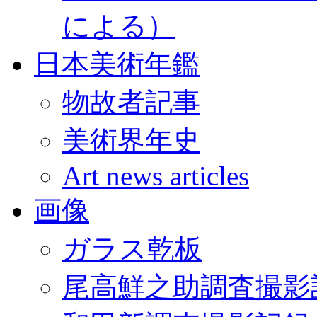
による）
日本美術年鑑
物故者記事
美術界年史
Art news articles
画像
ガラス乾板
尾高鮮之助調査撮影