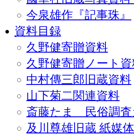
今泉雄作『記事珠』
資料目録
久野健寄贈資料
久野健寄贈ノート資
中村傳三郎旧蔵資料
山下菊二関連資料
斎藤たま 民俗調査
及川尊雄旧蔵 紙媒