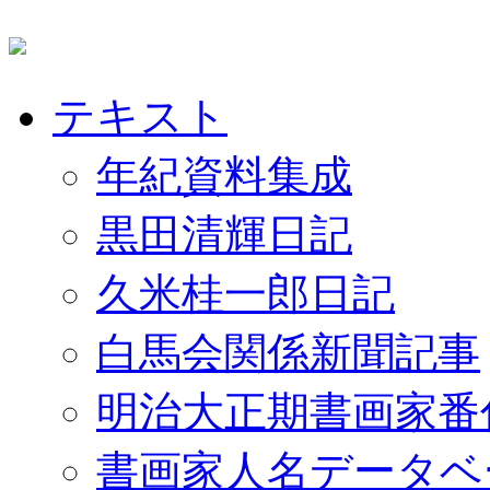
テキスト
年紀資料集成
黒田清輝日記
久米桂一郎日記
白馬会関係新聞記事
明治大正期書画家番
書画家人名データベ