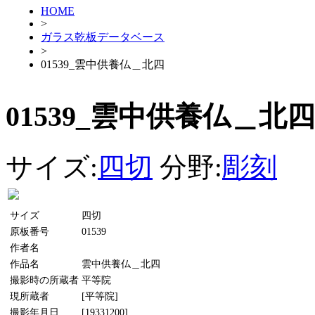
HOME
>
ガラス乾板データベース
>
01539_雲中供養仏＿北四
01539_雲中供養仏＿北四
サイズ:
四切
分野:
彫刻
サイズ
四切
原板番号
01539
作者名
作品名
雲中供養仏＿北四
撮影時の所蔵者
平等院
現所蔵者
[平等院]
撮影年月日
[19331200]