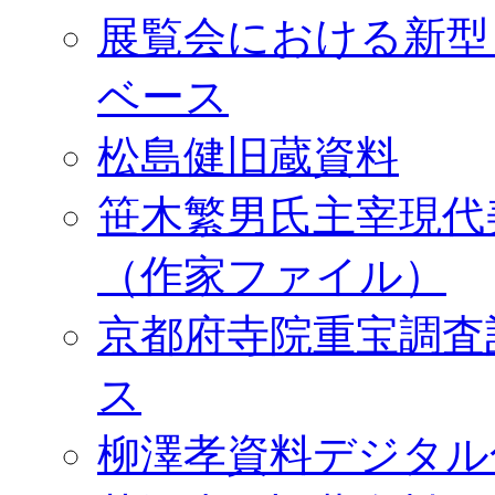
展覧会における新型
ベース
松島健旧蔵資料
笹木繁男氏主宰現代
（作家ファイル）
京都府寺院重宝調査
ス
柳澤孝資料デジタル