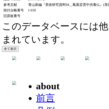
参考文献
青山新編『美術研究資料04＿鳳凰堂雲中供養仏』(美術懇話
焼付台帳番号
f-018
旧原板番号
このデータベースには他
まれています。
about
前言