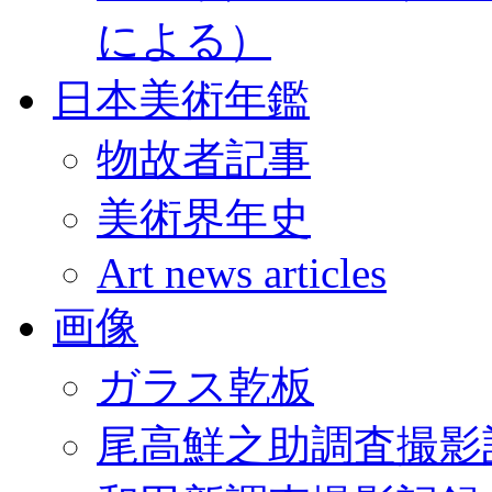
による）
日本美術年鑑
物故者記事
美術界年史
Art news articles
画像
ガラス乾板
尾高鮮之助調査撮影