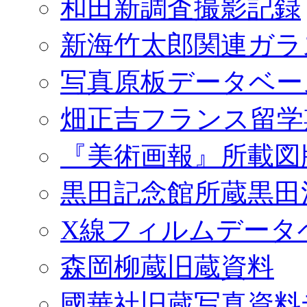
和田新調査撮影記録
新海竹太郎関連ガラ
写真原板データベー
畑正吉フランス留学
『美術画報』所載図
黒田記念館所蔵黒田
X線フィルムデータ
森岡柳蔵旧蔵資料
國華社旧蔵写真資料