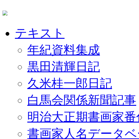
テキスト
年紀資料集成
黒田清輝日記
久米桂一郎日記
白馬会関係新聞記事
明治大正期書画家番
書画家人名データベ