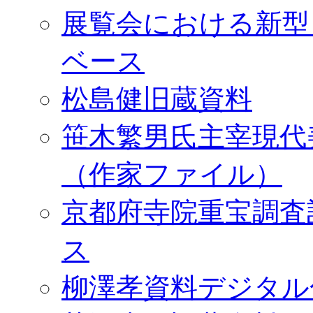
展覧会における新型
ベース
松島健旧蔵資料
笹木繁男氏主宰現代
（作家ファイル）
京都府寺院重宝調査
ス
柳澤孝資料デジタル