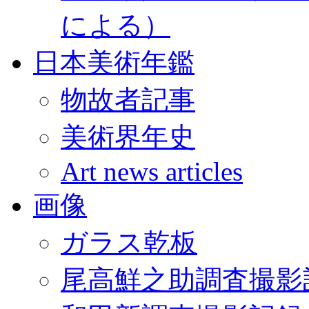
による）
日本美術年鑑
物故者記事
美術界年史
Art news articles
画像
ガラス乾板
尾高鮮之助調査撮影