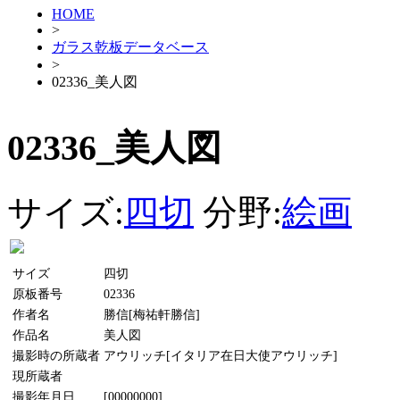
HOME
>
ガラス乾板データベース
>
02336_美人図
02336_美人図
サイズ:
四切
分野:
絵画
サイズ
四切
原板番号
02336
作者名
勝信[梅祐軒勝信]
作品名
美人図
撮影時の所蔵者
アウリッチ[イタリア在日大使アウリッチ]
現所蔵者
撮影年月日
[00000000]