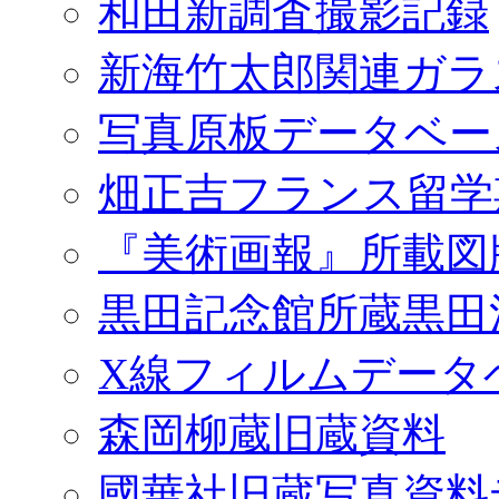
和田新調査撮影記録
新海竹太郎関連ガラ
写真原板データベー
畑正吉フランス留学
『美術画報』所載図
黒田記念館所蔵黒田
X線フィルムデータ
森岡柳蔵旧蔵資料
國華社旧蔵写真資料