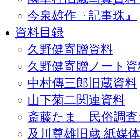
今泉雄作『記事珠』
資料目録
久野健寄贈資料
久野健寄贈ノート資
中村傳三郎旧蔵資料
山下菊二関連資料
斎藤たま 民俗調査
及川尊雄旧蔵 紙媒