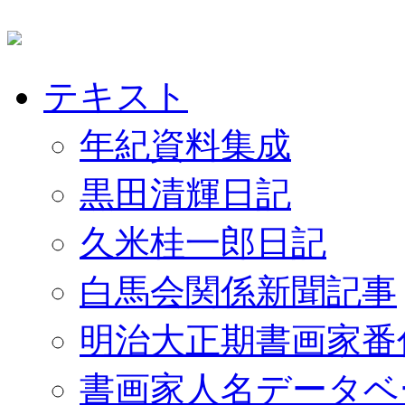
テキスト
年紀資料集成
黒田清輝日記
久米桂一郎日記
白馬会関係新聞記事
明治大正期書画家番
書画家人名データベ