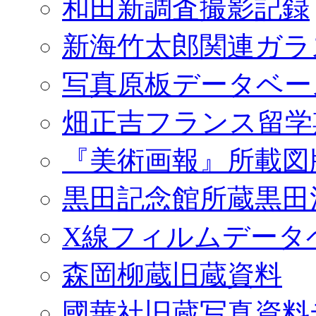
和田新調査撮影記録
新海竹太郎関連ガラ
写真原板データベー
畑正吉フランス留学
『美術画報』所載図
黒田記念館所蔵黒田
X線フィルムデータ
森岡柳蔵旧蔵資料
國華社旧蔵写真資料