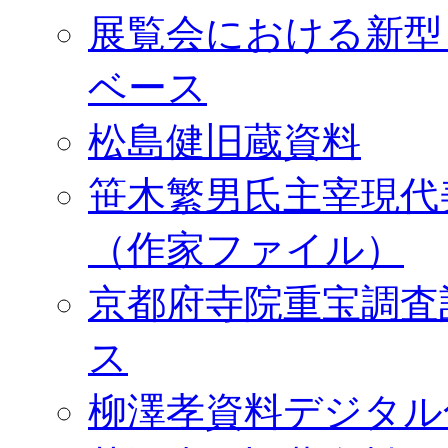
展覧会における新型
ベース
松島健旧蔵資料
笹木繁男氏主宰現代
（作家ファイル）
京都府寺院重宝調査
ス
柳澤孝資料デジタル