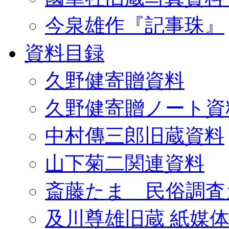
今泉雄作『記事珠』
資料目録
久野健寄贈資料
久野健寄贈ノート資
中村傳三郎旧蔵資料
山下菊二関連資料
斎藤たま 民俗調査
及川尊雄旧蔵 紙媒