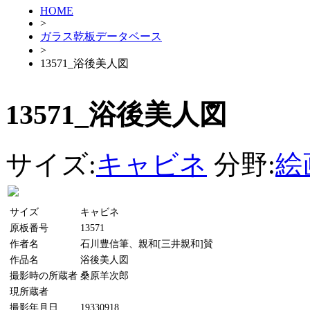
HOME
>
ガラス乾板データベース
>
13571_浴後美人図
13571_浴後美人図
サイズ:
キャビネ
分野:
絵
サイズ
キャビネ
原板番号
13571
作者名
石川豊信筆、親和[三井親和]賛
作品名
浴後美人図
撮影時の所蔵者
桑原羊次郎
現所蔵者
撮影年月日
19330918