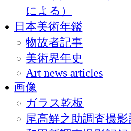
による）
日本美術年鑑
物故者記事
美術界年史
Art news articles
画像
ガラス乾板
尾高鮮之助調査撮影