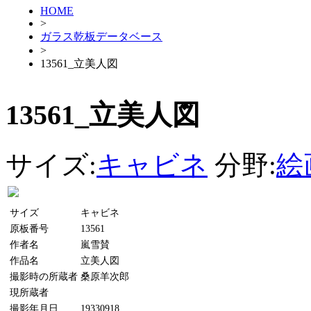
HOME
>
ガラス乾板データベース
>
13561_立美人図
13561_立美人図
サイズ:
キャビネ
分野:
絵
サイズ
キャビネ
原板番号
13561
作者名
嵐雪賛
作品名
立美人図
撮影時の所蔵者
桑原羊次郎
現所蔵者
撮影年月日
19330918