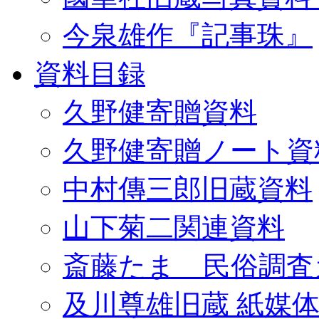
今泉雄作『記事珠』
資料目録
久野健寄贈資料
久野健寄贈ノート資
中村傳三郎旧蔵資料
山下菊二関連資料
斎藤たま 民俗調査
及川尊雄旧蔵 紙媒