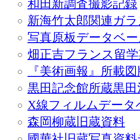
和田新調査撮影記録
新海竹太郎関連ガラ
写真原板データベー
畑正吉フランス留学
『美術画報』所載図
黒田記念館所蔵黒田
X線フィルムデータ
森岡柳蔵旧蔵資料
國華社旧蔵写真資料