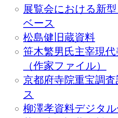
展覧会における新型
ベース
松島健旧蔵資料
笹木繁男氏主宰現代
（作家ファイル）
京都府寺院重宝調査
ス
柳澤孝資料デジタル