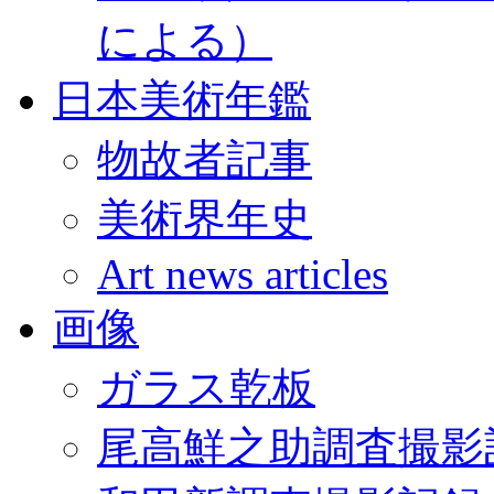
による）
日本美術年鑑
物故者記事
美術界年史
Art news articles
画像
ガラス乾板
尾高鮮之助調査撮影