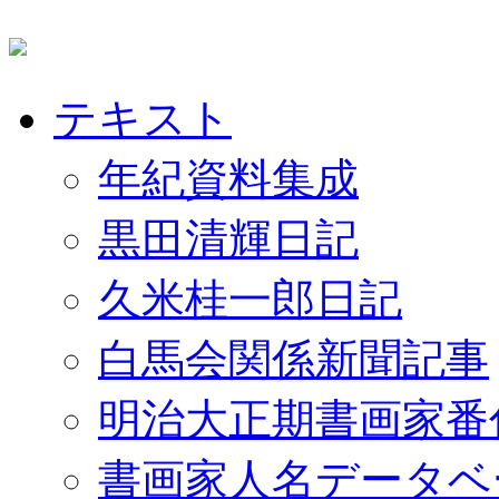
テキスト
年紀資料集成
黒田清輝日記
久米桂一郎日記
白馬会関係新聞記事
明治大正期書画家番
書画家人名データベ