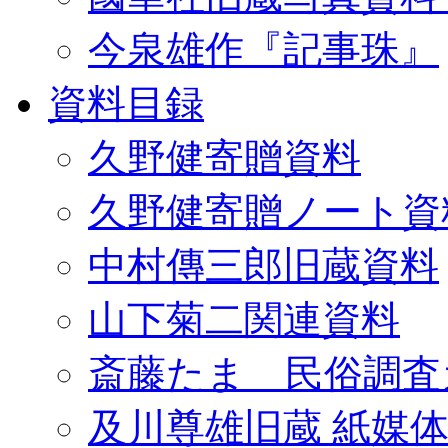
今泉雄作『記事珠』
資料目録
久野健寄贈資料
久野健寄贈ノート資
中村傳三郎旧蔵資料
山下菊二関連資料
斎藤たま 民俗調査
及川尊雄旧蔵 紙媒