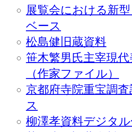
展覧会における新型
ベース
松島健旧蔵資料
笹木繁男氏主宰現代
（作家ファイル）
京都府寺院重宝調査
ス
柳澤孝資料デジタル