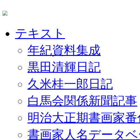
テキスト
年紀資料集成
黒田清輝日記
久米桂一郎日記
白馬会関係新聞記事
明治大正期書画家番
書画家人名データベ