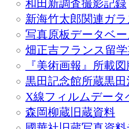
和田新調査撮影記録
新海竹太郎関連ガラ
写真原板データベー
畑正吉フランス留学
『美術画報』所載図
黒田記念館所蔵黒田
X線フィルムデータ
森岡柳蔵旧蔵資料
國華社旧蔵写真資料