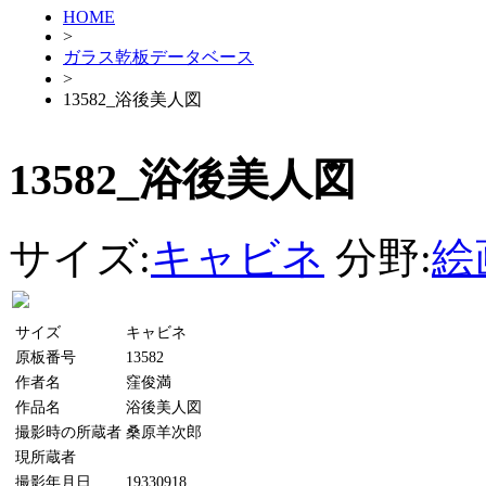
HOME
>
ガラス乾板データベース
>
13582_浴後美人図
13582_浴後美人図
サイズ:
キャビネ
分野:
絵
サイズ
キャビネ
原板番号
13582
作者名
窪俊満
作品名
浴後美人図
撮影時の所蔵者
桑原羊次郎
現所蔵者
撮影年月日
19330918