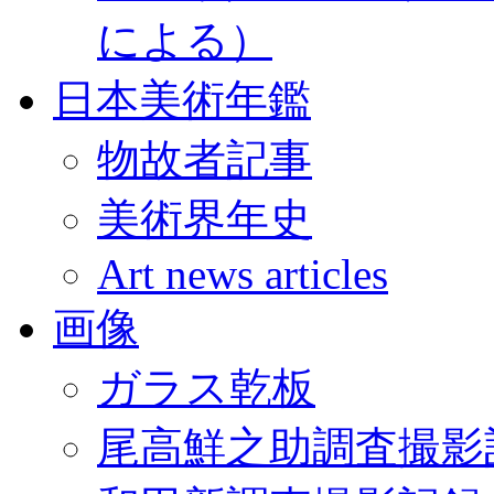
による）
日本美術年鑑
物故者記事
美術界年史
Art news articles
画像
ガラス乾板
尾高鮮之助調査撮影